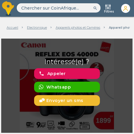
search
Filtres
Accueil
Electronique
Appareils photos et Caméras
Appareil photo
Intéressé(e) ?
phone
Appeler
Whatsapp
Envoyer un sms