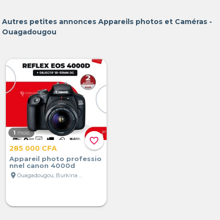
Autres petites annonces Appareils photos et Caméras -
Ouagadougou
1
mois
favorite_border
285 000 CFA
Appareil photo professio
nnel canon 4000d
location_on
Ouagadougou, Burkina Faso