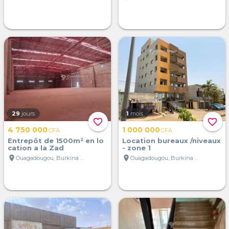
29
jours
1
mois
favorite_border
favorite_border
4 750 000
1 000 000
CFA
CFA
Entrepôt de 1500m² en lo
Location bureaux /niveaux
cation a la Zad
- zone 1
location_on
location_on
Ouagadougou, Burkina Faso
Ouagadougou, Burkina Faso