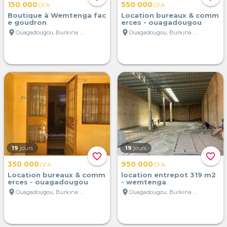
150 000
550 000
CFA
CFA
Boutique à Wemtenga fac
Location bureaux & comm
e goudron
erces - ouagadougou
location_on
location_on
Ouagadougou, Burkina Faso
Ouagadougou, Burkina Faso
19
jours
19
jours
favorite_border
favorite_border
350 000
950 000
CFA
CFA
Location bureaux & comm
location entrepot 319 m2
erces - ouagadougou
- wemtenga
location_on
location_on
Ouagadougou, Burkina Faso
Ouagadougou, Burkina Faso