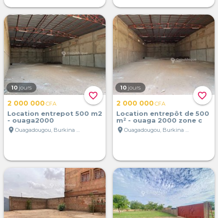
10
jours
10
jours
favorite_border
favorite_border
2 000 000
2 000 000
CFA
CFA
Location entrepot 500 m2
Location entrepôt de 500
- ouaga2000
m² - ouaga 2000 zone c
location_on
location_on
Ouagadougou, Burkina Faso
Ouagadougou, Burkina Faso