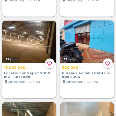
location_on
location_on
Ouagadougou, Burkina Faso
Ouagadougou, Burkina Faso
12
jours
13
jours
favorite_border
favorite_border
15 000 000
300 000
CFA
CFA
Location entrepôt 7000
Bureaux administratifs ou
m2 - kossodo
aga 2000
location_on
location_on
Ouagadougou, Burkina Faso
Ouagadougou, Burkina Faso