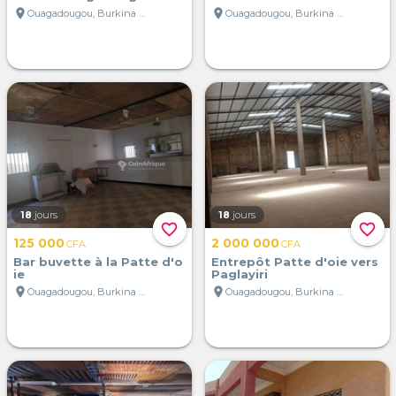
location_on
location_on
Ouagadougou, Burkina Faso
Ouagadougou, Burkina Faso
18
jours
18
jours
favorite_border
favorite_border
125 000
2 000 000
CFA
CFA
Bar buvette à la Patte d'o
Entrepôt Patte d'oie vers
ie
Paglayiri
location_on
location_on
Ouagadougou, Burkina Faso
Ouagadougou, Burkina Faso