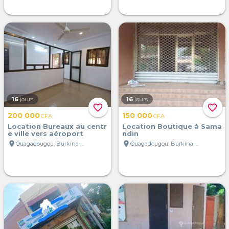
16
jours
16
jours
favorite_border
favorite_border
200 000
150 000
CFA
CFA
Location Bureaux au centr
Location Boutique à Sama
e ville vers aéroport
ndin
location_on
location_on
Ouagadougou, Burkina Faso
Ouagadougou, Burkina Faso