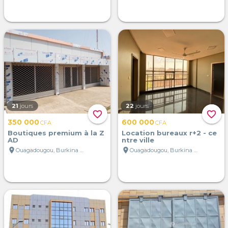
21
jours
22
jours
favorite_border
favorite_border
350 000
600 000
CFA
CFA
Boutiques premium à la Z
Location bureaux r+2 - ce
AD
ntre ville
location_on
location_on
Ouagadougou, Burkina Faso
Ouagadougou, Burkina Faso