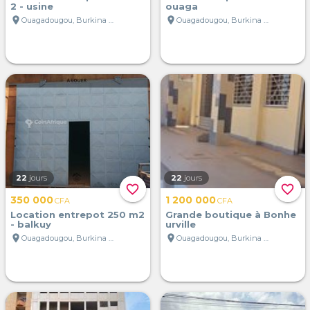
2 - usine
ouaga
location_on
location_on
Ouagadougou, Burkina Faso
Ouagadougou, Burkina Faso
22
jours
22
jours
favorite_border
favorite_border
350 000
1 200 000
CFA
CFA
Location entrepot 250 m2
Grande boutique à Bonhe
- balkuy
urville
location_on
location_on
Ouagadougou, Burkina Faso
Ouagadougou, Burkina Faso