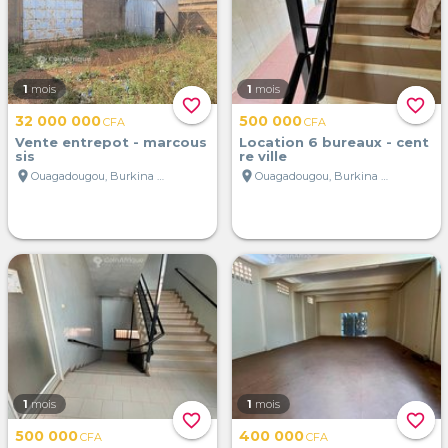
1
mois
1
mois
favorite_border
favorite_border
32 000 000
500 000
CFA
CFA
Vente entrepot - marcous
Location 6 bureaux - cent
sis
re ville
location_on
location_on
Ouagadougou, Burkina Faso
Ouagadougou, Burkina Faso
1
mois
1
mois
favorite_border
favorite_border
500 000
400 000
CFA
CFA