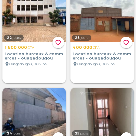
22
jours
23
jours
favorite_border
favorite_border
1 600 000
400 000
CFA
CFA
Location bureaux & comm
Location bureaux & comm
erces - ouagadougou
erces - ouagadougou
location_on
location_on
Ouagadougou, Burkina Faso
Ouagadougou, Burkina Faso
24
jours
25
jours