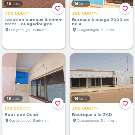
16
jours
16
jours
favorite_border
favorite_border
700 000
300 000
CFA
CFA
Location bureaux & comm
Bureaux à ouaga 2000 zo
erces - ouagadougou
ne A
location_on
location_on
Ouagadougou, Burkina Faso
Ouagadougou, Burkina Faso
16
jours
16
jours
favorite_border
favorite_border
100 000
300 000
CFA
CFA
Boutique Ouidi
Boutique à la ZAD
location_on
location_on
Ouagadougou, Burkina Faso
Ouagadougou, Burkina Faso