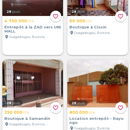
28
jours
28
jours
favorite_border
favorite_border
4 750 000
60 000
CFA
CFA
Entrepôt à la ZAD vers UNI
Boutique à Cissin
MALL
location_on
Ouagadougou, Burkina Faso
location_on
Ouagadougou, Burkina Faso
28
jours
28
jours
favorite_border
favorite_border
250 000
800 000
CFA
CFA
Boutique à Samandin
Location entrepôt - Rayo
ngo
location_on
Ouagadougou, Burkina Faso
location_on
Ouagadougou, Burkina Faso