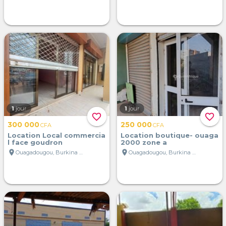
1
jour
1
jour
favorite_border
favorite_border
300 000
250 000
CFA
CFA
Location Local commercia
Location boutique- ouaga
l face goudron
2000 zone a
location_on
location_on
Ouagadougou, Burkina Faso
Ouagadougou, Burkina Faso