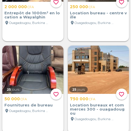
favorite_border
favorite_border
2 000 000
250 000
CFA
CFA
Entrepôt de 1000m² en lo
Location bureau - centre v
cation a Wayalghin
ille
location_on
location_on
Ouagadougou, Burkina Faso
Ouagadougou, Burkina Faso
25
jours
25
jours
favorite_border
favorite_border
50 000
750 000
CFA
CFA
Fournitures de bureau
Location bureaux et com
merces 300 - ouagadoug
location_on
Ouagadougou, Burkina Faso
ou
location_on
Ouagadougou, Burkina Faso