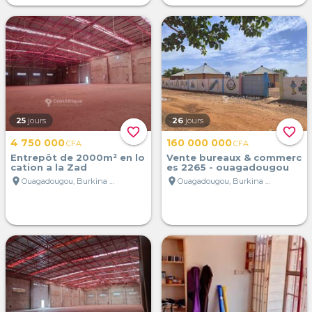
25
jours
26
jours
favorite_border
favorite_border
4 750 000
160 000 000
CFA
CFA
Entrepôt de 2000m² en lo
Vente bureaux & commerc
cation a la Zad
es 2265 - ouagadougou
location_on
location_on
Ouagadougou, Burkina Faso
Ouagadougou, Burkina Faso