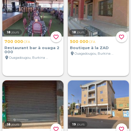
18
jours
18
jours
favorite_border
favorite_border
700 000
500 000
CFA
CFA
Restaurant bar à ouaga 2
Boutique à la ZAD
000
location_on
Ouagadougou, Burkina Faso
location_on
Ouagadougou, Burkina Faso
18
jours
19
jours
favorite_border
favorite_border