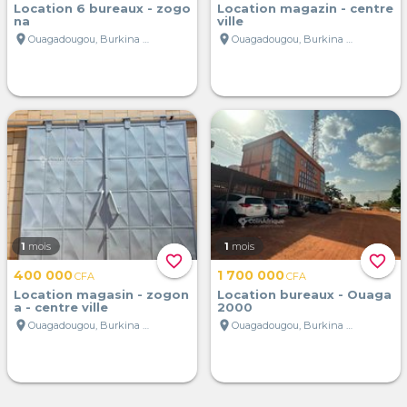
Location 6 bureaux - zogo
Location magazin - centre
na
ville
location_on
location_on
Ouagadougou, Burkina Faso
Ouagadougou, Burkina Faso
1
mois
1
mois
favorite_border
favorite_border
400 000
1 700 000
CFA
CFA
Location magasin - zogon
Location bureaux - Ouaga
a - centre ville
2000
location_on
location_on
Ouagadougou, Burkina Faso
Ouagadougou, Burkina Faso