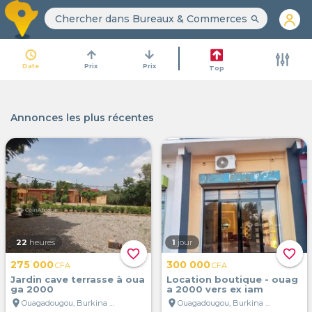
search
access_time
arrow_upward
arrow_downward
Date
Prix
Prix
Top
Annonces les plus récentes
22
heures
1
jour
favorite_border
favorite_border
275 000
300 000
CFA
CFA
Jardin cave terrasse à oua
Location boutique - ouag
ga 2000
a 2000 vers ex iam
location_on
location_on
Ouagadougou, Burkina Faso
Ouagadougou, Burkina Faso