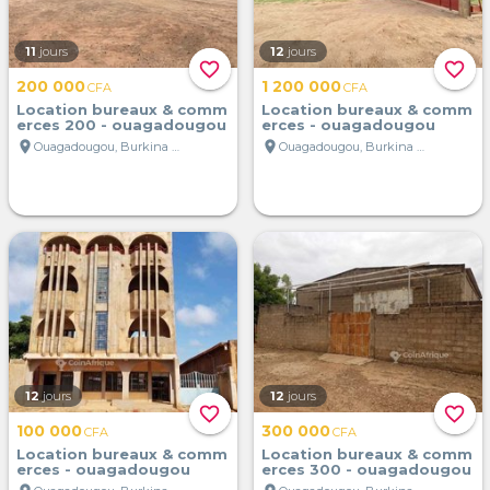
11
jours
12
jours
favorite_border
favorite_border
200 000
1 200 000
CFA
CFA
Location bureaux & comm
Location bureaux & comm
erces 200 - ouagadougou
erces - ouagadougou
location_on
location_on
Ouagadougou, Burkina Faso
Ouagadougou, Burkina Faso
12
jours
12
jours
favorite_border
favorite_border
100 000
300 000
CFA
CFA
Location bureaux & comm
Location bureaux & comm
erces - ouagadougou
erces 300 - ouagadougou