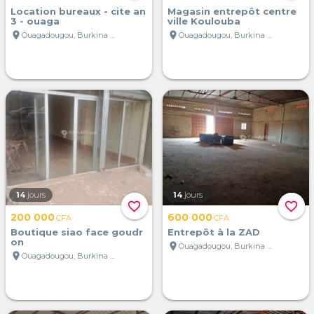
Location bureaux - cite an
Magasin entrepôt centre
3 - ouaga
ville Koulouba
location_on
location_on
Ouagadougou, Burkina Faso
Ouagadougou, Burkina Faso
14
jours
14
jours
favorite_border
favorite_border
200 000
600 000
CFA
CFA
Boutique siao face goudr
Entrepôt à la ZAD
on
location_on
Ouagadougou, Burkina Faso
location_on
Ouagadougou, Burkina Faso