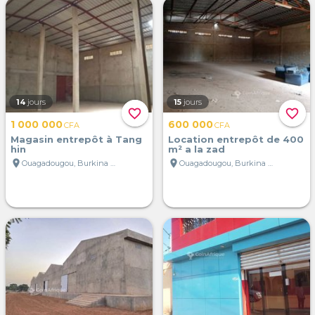
14
jours
15
jours
favorite_border
favorite_border
1 000 000
600 000
CFA
CFA
Magasin entrepôt à Tang
Location entrepôt de 400
hin
m² a la zad
location_on
location_on
Ouagadougou, Burkina Faso
Ouagadougou, Burkina Faso