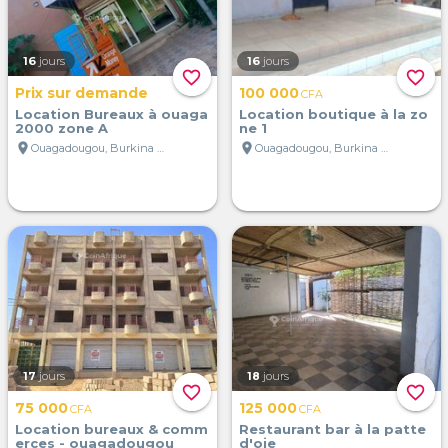
16
jours
16
jours
favorite_border
favorite_border
Prix sur demande
100 000
CFA
Location Bureaux à ouaga
Location boutique à la zo
2000 zone A
ne 1
location_on
location_on
Ouagadougou, Burkina Faso
Ouagadougou, Burkina Faso
17
jours
18
jours
favorite_border
favorite_border
75 000
125 000
CFA
CFA
Location bureaux & comm
Restaurant bar à la patte
erces - ouagadougou
d'oie