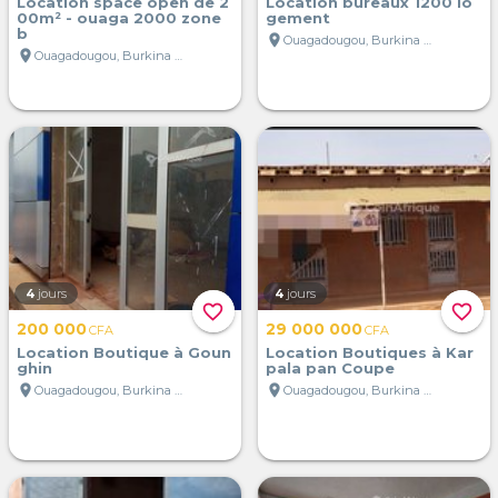
Location space open de 2
Location bureaux 1200 lo
00m² - ouaga 2000 zone
gement
b
location_on
Ouagadougou, Burkina Faso
location_on
Ouagadougou, Burkina Faso
4
jours
4
jours
favorite_border
favorite_border
200 000
29 000 000
CFA
CFA
Location Boutique à Goun
Location Boutiques à Kar
ghin
pala pan Coupe
location_on
location_on
Ouagadougou, Burkina Faso
Ouagadougou, Burkina Faso