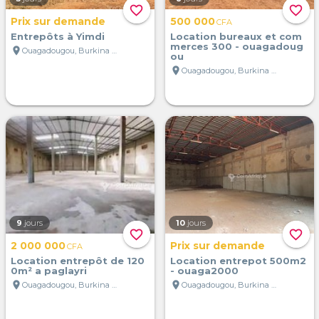
favorite_border
favorite_border
Prix sur demande
500 000
CFA
Entrepôts à Yimdi
Location bureaux et com
merces 300 - ouagadoug
location_on
Ouagadougou, Burkina Faso
ou
location_on
Ouagadougou, Burkina Faso
9
jours
10
jours
favorite_border
favorite_border
2 000 000
Prix sur demande
CFA
Location entrepôt de 120
Location entrepot 500m2
0m² a paglayri
- ouaga2000
location_on
location_on
Ouagadougou, Burkina Faso
Ouagadougou, Burkina Faso