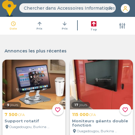
search
access_time
arrow_upward
arrow_downward
Date
Prix
Prix
Top
Annonces les plus récentes
9
jours
17
jours
favorite_border
favorite_border
7 500
115 000
CFA
CFA
Support rotatif
Moniteurs géants double
fonction
location_on
Ouagadougou, Burkina Faso
location_on
Ouagadougou, Burkina Faso