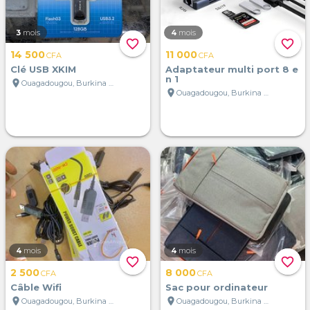
3
mois
4
mois
favorite_border
favorite_border
14 500
11 000
CFA
CFA
Clé USB XKIM
Adaptateur multi port 8 e
n 1
location_on
Ouagadougou, Burkina Faso
location_on
Ouagadougou, Burkina Faso
4
mois
4
mois
favorite_border
favorite_border
2 500
8 000
CFA
CFA
Câble Wifi
Sac pour ordinateur
location_on
location_on
Ouagadougou, Burkina Faso
Ouagadougou, Burkina Faso