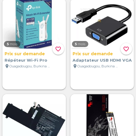
5
mois
5
mois
favorite_border
favorite_border
Prix sur demande
Prix sur demande
Répéteur Wi-Fi Pro
Adaptateur USB HDMI VGA
location_on
location_on
Ouagadougou, Burkina Faso
Ouagadougou, Burkina Faso