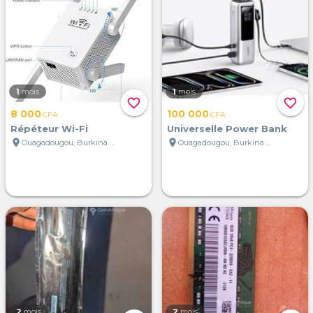
1
mois
1
mois
favorite_border
favorite_border
8 000
100 000
CFA
CFA
Répéteur Wi-Fi
Universelle Power Bank
location_on
location_on
Ouagadougou, Burkina Faso
Ouagadougou, Burkina Faso
2
mois
2
mois