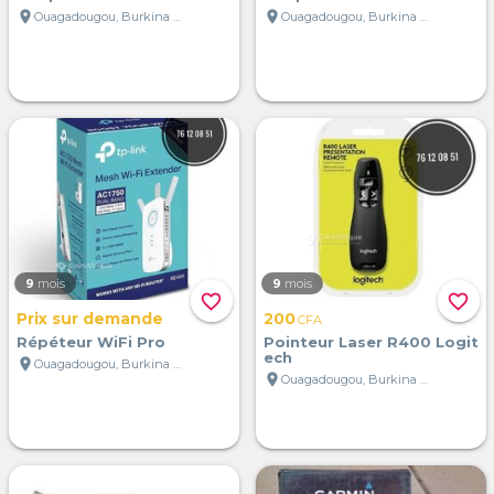
location_on
location_on
Ouagadougou, Burkina Faso
Ouagadougou, Burkina Faso
9
mois
9
mois
favorite_border
favorite_border
Prix sur demande
200
CFA
Répéteur WiFi Pro
Pointeur Laser R400 Logit
ech
location_on
Ouagadougou, Burkina Faso
location_on
Ouagadougou, Burkina Faso