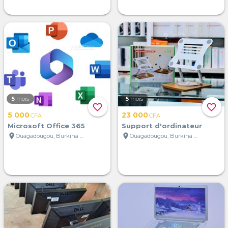
5
mois
5
mois
favorite_border
favorite_border
5 000
23 000
CFA
CFA
Microsoft Office 365
Support d'ordinateur
location_on
location_on
Ouagadougou, Burkina Faso
Ouagadougou, Burkina Faso