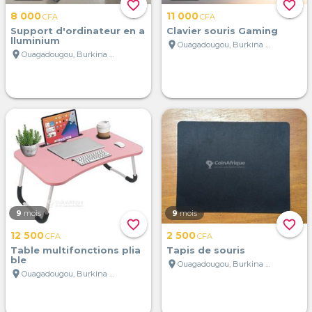
favorite_border
favorite_border
8 000
11 000
CFA
CFA
Support d'ordinateur en a
Clavier souris Gaming
lluminium
location_on
Ouagadougou, Burkina Faso
location_on
Ouagadougou, Burkina Faso
9
mois
9
mois
favorite_border
favorite_border
12 500
2 500
CFA
CFA
Table multifonctions plia
Tapis de souris
ble
location_on
Ouagadougou, Burkina Faso
location_on
Ouagadougou, Burkina Faso