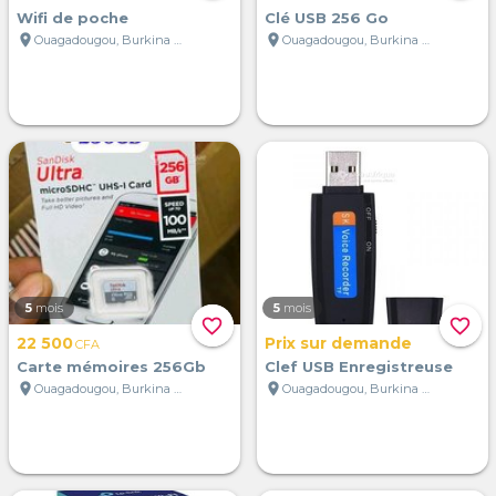
Wifi de poche
Clé USB 256 Go
location_on
location_on
Ouagadougou, Burkina Faso
Ouagadougou, Burkina Faso
5
mois
5
mois
favorite_border
favorite_border
22 500
Prix sur demande
CFA
Carte mémoires 256Gb
Clef USB Enregistreuse
location_on
location_on
Ouagadougou, Burkina Faso
Ouagadougou, Burkina Faso