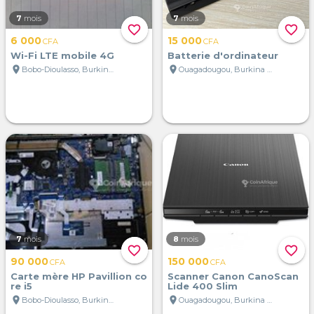
7
mois
7
mois
favorite_border
favorite_border
6 000
15 000
CFA
CFA
Wi-Fi LTE mobile 4G
Batterie d'ordinateur
location_on
location_on
Bobo-Dioulasso, Burkina Faso
Ouagadougou, Burkina Faso
7
mois
8
mois
favorite_border
favorite_border
90 000
150 000
CFA
CFA
Carte mère HP Pavillion co
Scanner Canon CanoScan
re i5
Lide 400 Slim
location_on
location_on
Bobo-Dioulasso, Burkina Faso
Ouagadougou, Burkina Faso