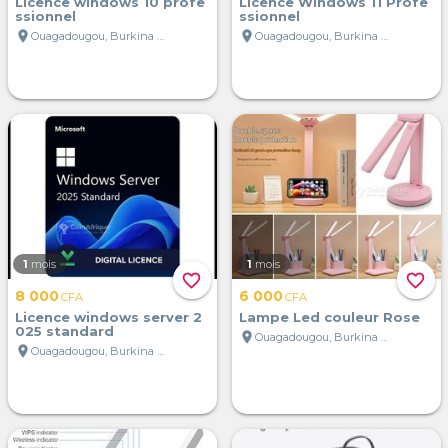
Licence windows 10 profe
Licence Windows 11 Profe
ssionnel
ssionnel
location_on
location_on
Ouagadougou, Burkina Faso
Ouagadougou, Burkina Faso
1
mois
1
mois
favorite_border
favorite_border
8 000
6 000
CFA
CFA
Licence windows server 2
Lampe Led couleur Rose
025 standard
location_on
Ouagadougou, Burkina Faso
location_on
Ouagadougou, Burkina Faso