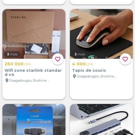
3
mois
3
mois
favorite_border
favorite_border
260 000
4 000
CFA
CFA
Wifi zone starlink standar
Tapis de souris
d v4
location_on
Ouagadougou, Burkina Faso
location_on
Ouagadougou, Burkina Faso