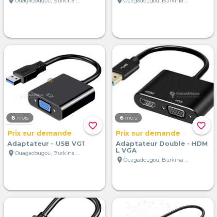
location_on
location_on
Ouagadougou, Burkina Faso
Ouagadougou, Burkina Faso
6
mois
6
mois
favorite_border
favorite_border
Prix sur demande
Prix sur demande
Adaptateur - USB VG1
Adaptateur Double - HDM
L VGA
location_on
Ouagadougou, Burkina Faso
location_on
Ouagadougou, Burkina Faso