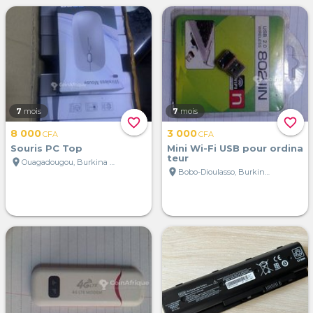
7
mois
7
mois
favorite_border
favorite_border
8 000
3 000
CFA
CFA
Souris PC Top
Mini Wi-Fi USB pour ordina
teur
location_on
Ouagadougou, Burkina Faso
location_on
Bobo-Dioulasso, Burkina Faso