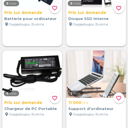
5
mois
5
mois
favorite_border
favorite_border
Prix sur demande
Prix sur demande
Batterie pour ordinateur
Disque SSD Interne
location_on
location_on
Ouagadougou, Burkina Faso
Ouagadougou, Burkina Faso
5
mois
5
mois
favorite_border
favorite_border
Prix sur demande
11 000
CFA
Chargeur de PC Portable
Support d'ordinateur
location_on
location_on
Ouagadougou, Burkina Faso
Ouagadougou, Burkina Faso