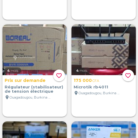
4
mois
4
mois
favorite_border
favorite_border
Prix sur demande
175 000
CFA
Régulateur (stabilisateur)
Microtik rb4011
de tension électrique
location_on
Ouagadougou, Burkina Faso
location_on
Ouagadougou, Burkina Faso