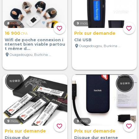
8
mois
9
mois
favorite_border
favorite_border
16 900
Prix sur demande
CFA
Wifi de poche connexion i
Clé USB
nternet bien viable partou
location_on
Ouagadougou, Burkina Faso
t même d...
location_on
Ouagadougou, Burkina Faso
9
mois
9
mois
favorite_border
favorite_border
Prix sur demande
Prix sur demande
Disque dur
Disque dur externe