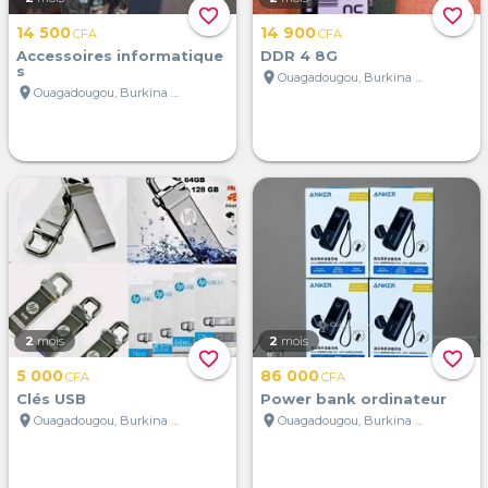
favorite_border
favorite_border
14 500
14 900
CFA
CFA
Accessoires informatique
DDR 4 8G
s
location_on
Ouagadougou, Burkina Faso
location_on
Ouagadougou, Burkina Faso
2
mois
2
mois
favorite_border
favorite_border
5 000
86 000
CFA
CFA
Clés USB
Power bank ordinateur
location_on
location_on
Ouagadougou, Burkina Faso
Ouagadougou, Burkina Faso