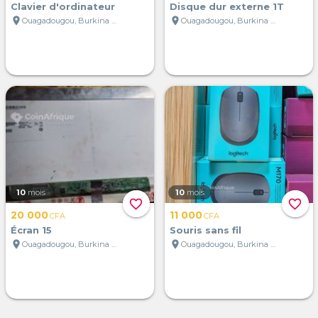
Clavier d'ordinateur
Disque dur externe 1T
location_on
location_on
Ouagadougou, Burkina Faso
Ouagadougou, Burkina Faso
10
mois
10
mois
favorite_border
favorite_border
20 000
11 000
CFA
CFA
Écran 15
Souris sans fil
location_on
location_on
Ouagadougou, Burkina Faso
Ouagadougou, Burkina Faso