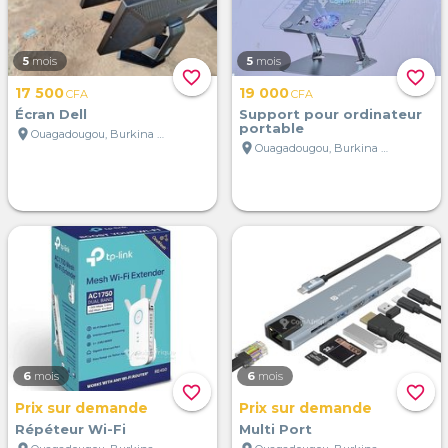
5
mois
5
mois
favorite_border
favorite_border
17 500
19 000
CFA
CFA
Écran Dell
Support pour ordinateur
portable
location_on
Ouagadougou, Burkina Faso
location_on
Ouagadougou, Burkina Faso
6
mois
6
mois
favorite_border
favorite_border
Prix sur demande
Prix sur demande
Répéteur Wi-Fi
Multi Port