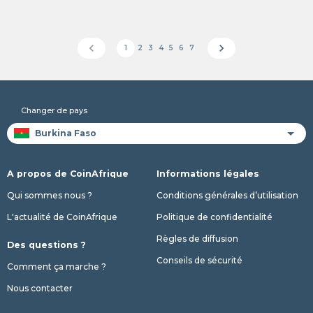
chevron_left
chevron_right
1
2
3
4
5
6
7
Changer de pays
A propos de CoinAfrique
Informations légales
Qui sommes nous ?
Conditions générales d’utilisation
L'actualité de CoinAfrique
Politique de confidentialité
Règles de diffusion
Des questions ?
Conseils de sécurité
Comment ça marche ?
Nous contacter