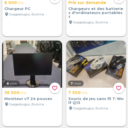
6 000
Prix sur demande
CFA
Chargeur PC
Chargeurs et des batterie
s d'ordinateurs portables
location_on
Ouagadougou, Burkina Faso
t
location_on
Ouagadougou, Burkina Faso
6
mois
7
mois
favorite_border
favorite_border
36 000
7 500
CFA
CFA
Moniteur v7 24 pouces
Souris de jeu sans fil T-Wo
lf Q13
location_on
Ouagadougou, Burkina Faso
location_on
Ouagadougou, Burkina Faso