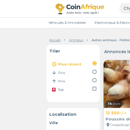
Véhicules & Immobilier
Electronique & Elec
Accueil
Animaux
Autres animaux - Petit
Trier
Annonces le
radio_button_checked
access_time
Plus récent
radio_button_unchecked
arrow_downward
Prix
radio_button_unchecked
arrow_upward
Prix
check_box_outline_blank
Top
14
jours
12 500
CFA
Localisation
Poussins d
Ville
location_on
Ouagadougou