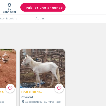
account_circle
Publier une annonce
Se
connecter
son & Loisirs
Autres
10
mois
favorite_border
favorite_border
de
850 000
CFA
Cheval
location_on
Faso
Ouagadougou, Burkina Faso