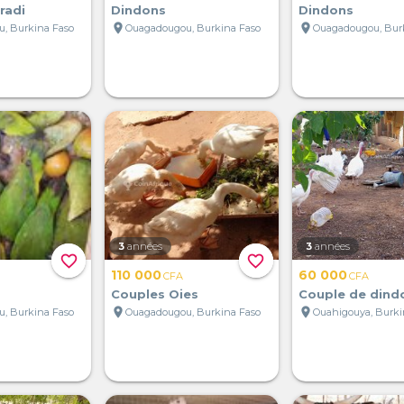
radi
Dindons
Dindons
location_on
location_on
, Burkina Faso
Ouagadougou, Burkina Faso
Ouagadougou, Bur
3
années
3
années
favorite_border
favorite_border
110 000
60 000
CFA
CFA
Couples Oies
Couple de dind
location_on
location_on
, Burkina Faso
Ouagadougou, Burkina Faso
Ouahigouya, Burki