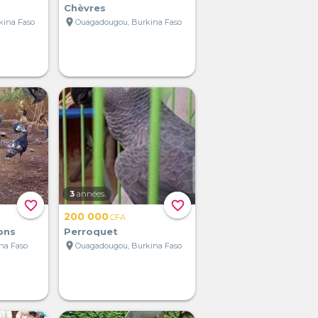
Chèvres
location_on
kina Faso
Ouagadougou, Burkina Faso
3
années
favorite_border
favorite_border
200 000
CFA
ons
Perroquet
location_on
na Faso
Ouagadougou, Burkina Faso