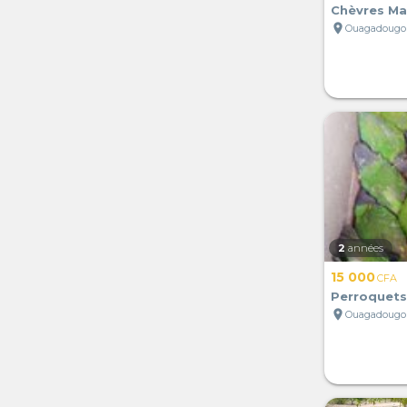
Chèvres Ma
location_on
Ouagadougou
2
années
15 000
CFA
Perroquets
location_on
Ouagadougou