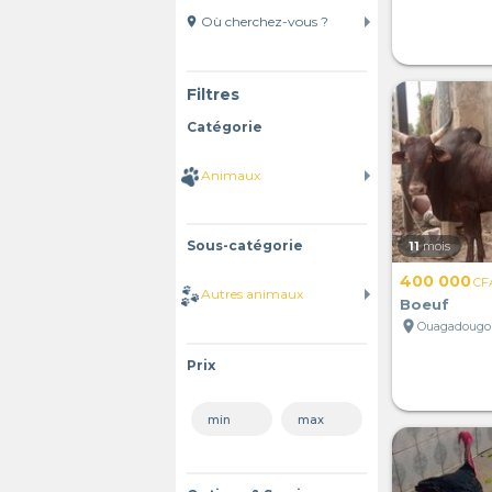
location_on
Filtres
Catégorie
Sous-catégorie
11
mois
400 000
CF
Boeuf
location_on
Ouagadougou
Prix