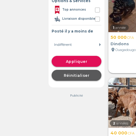
Options & Services
Top annonces
Livraison disponible
1
année
Posté il y a moins de
50 000
CFA
Dindons
location_on
Ouagadougou
Appliquer
Réinitialiser
Publicité
2
années
40 000
CFA