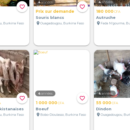
4
années
4
années
favorite_border
favorite_border
Prix sur demande
180 000
CFA
Souris blancs
Autruche
location_on
location_on
, Burkina Faso
Ouagadougou, Burkina Faso
Fada N'gourma, Bu
4
années
4
années
favorite_border
favorite_border
1 000 000
55 000
A
CFA
CFA
kistanaises
Boeuf
Dindon
location_on
location_on
, Burkina Faso
Bobo-Dioulasso, Burkina Faso
Ouagadougou, Bur