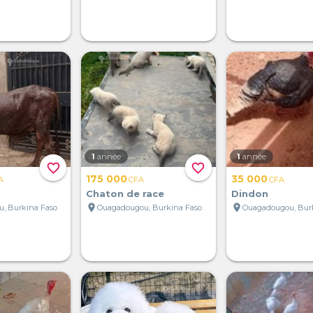
1
année
1
année
favorite_border
favorite_border
175 000
35 000
A
CFA
CFA
Chaton de race
Dindon
location_on
location_on
, Burkina Faso
Ouagadougou, Burkina Faso
Ouagadougou, Bur