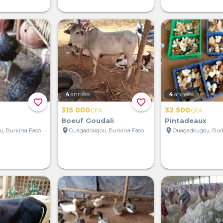
4
années
4
années
favorite_border
favorite_border
315 000
32 500
CFA
CFA
Boeuf Goudali
Pintadeaux
location_on
location_on
, Burkina Faso
Ouagadougou, Burkina Faso
Ouagadougou, Bur