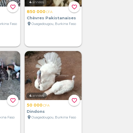
4
années
favorite_border
favorite_border
850 000
CFA
Chèvres Pakistanaises
location_on
rkina Faso
Ouagadougou, Burkina Faso
4
années
favorite_border
favorite_border
50 000
CFA
Dindons
location_on
kina Faso
Ouagadougou, Burkina Faso