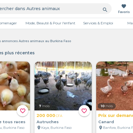
favorite
search
Favoris
tromenager
Mode, Beauté & Pour l'enfant
Services & Emploi
Mai
Publicité
es annonces Autres animaux au Burkina Faso
s plus récentes
7
mois
10
mois
favorite_border
favorite_border
200 000
Prix sur deman
CFA
e tous races
Autruches
Canard
location_on
location_on
, Burkina Faso
Kaya, Burkina Faso
Banfora, Burkina 