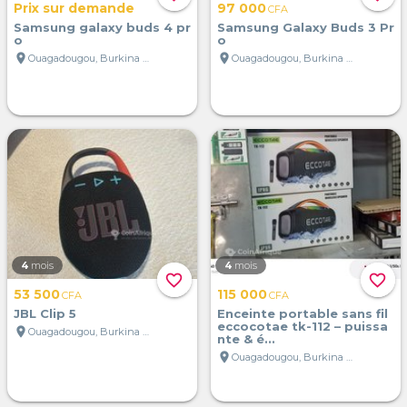
Prix sur demande
97 000
CFA
Samsung galaxy buds 4 pr
Samsung Galaxy Buds 3 Pr
o
o
location_on
location_on
Ouagadougou, Burkina Faso
Ouagadougou, Burkina Faso
4
mois
4
mois
favorite_border
favorite_border
53 500
115 000
CFA
CFA
JBL Clip 5
Enceinte portable sans fil
eccocotae tk-112 – puissa
location_on
Ouagadougou, Burkina Faso
nte & é...
location_on
Ouagadougou, Burkina Faso