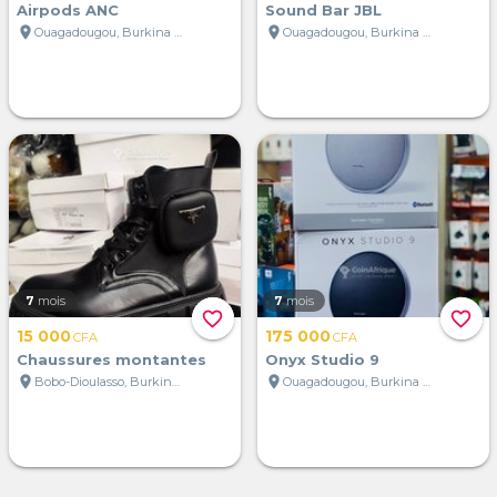
Airpods ANC
Sound Bar JBL
location_on
location_on
Ouagadougou, Burkina Faso
Ouagadougou, Burkina Faso
7
mois
7
mois
favorite_border
favorite_border
15 000
175 000
CFA
CFA
Chaussures montantes
Onyx Studio 9
location_on
location_on
Bobo-Dioulasso, Burkina Faso
Ouagadougou, Burkina Faso