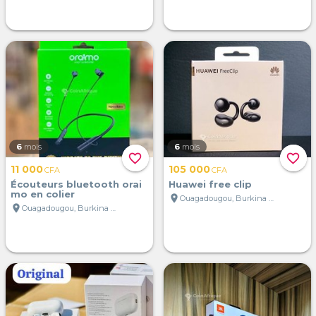
6
mois
6
mois
favorite_border
favorite_border
11 000
105 000
CFA
CFA
Écouteurs bluetooth orai
Huawei free clip
mo en colier
location_on
Ouagadougou, Burkina Faso
location_on
Ouagadougou, Burkina Faso