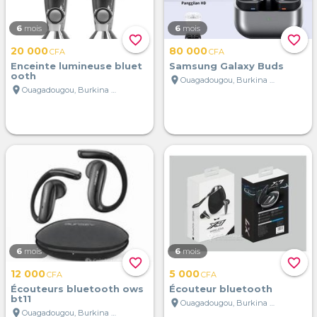
6
mois
6
mois
favorite_border
favorite_border
20 000
80 000
CFA
CFA
Enceinte lumineuse bluet
Samsung Galaxy Buds
ooth
location_on
Ouagadougou, Burkina Faso
location_on
Ouagadougou, Burkina Faso
6
mois
6
mois
favorite_border
favorite_border
12 000
5 000
CFA
CFA
Écouteurs bluetooth ows
Écouteur bluetooth
bt11
location_on
Ouagadougou, Burkina Faso
location_on
Ouagadougou, Burkina Faso