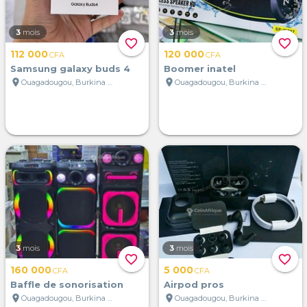
3
mois
3
mois
favorite_border
favorite_border
112 000
120 000
CFA
CFA
Samsung galaxy buds 4
Boomer inatel
location_on
location_on
Ouagadougou, Burkina Faso
Ouagadougou, Burkina Faso
3
mois
3
mois
favorite_border
favorite_border
160 000
5 000
CFA
CFA
Baffle de sonorisation
Airpod pros
location_on
location_on
Ouagadougou, Burkina Faso
Ouagadougou, Burkina Faso