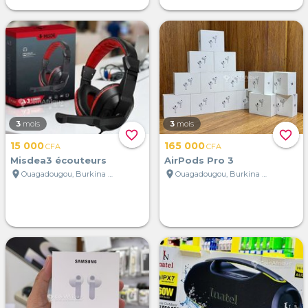
3
mois
3
mois
favorite_border
favorite_border
15 000
165 000
CFA
CFA
Misdea3 écouteurs
AirPods Pro 3
location_on
location_on
Ouagadougou, Burkina Faso
Ouagadougou, Burkina Faso