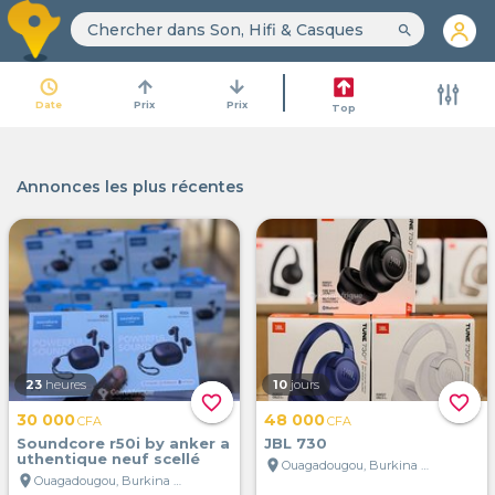
search
access_time
arrow_upward
arrow_downward
Date
Prix
Prix
Top
Annonces les plus récentes
23
heures
10
jours
favorite_border
favorite_border
30 000
48 000
CFA
CFA
Soundcore r50i by anker a
JBL 730
uthentique neuf scellé
location_on
Ouagadougou, Burkina Faso
location_on
Ouagadougou, Burkina Faso