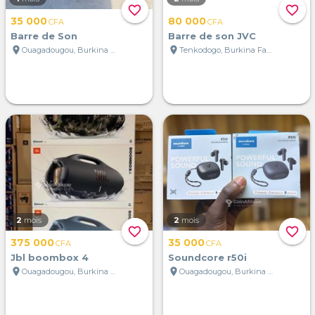
favorite_border
favorite_border
35 000
80 000
CFA
CFA
Barre de Son
Barre de son JVC
location_on
location_on
Ouagadougou, Burkina Faso
Tenkodogo, Burkina Faso
2
mois
2
mois
favorite_border
favorite_border
375 000
35 000
CFA
CFA
Jbl boombox 4
Soundcore r50i
location_on
location_on
Ouagadougou, Burkina Faso
Ouagadougou, Burkina Faso