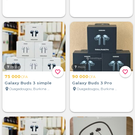
7
mois
7
mois
favorite_border
favorite_border
75 000
90 000
CFA
CFA
Galaxy Buds 3 simple
Galaxy Buds 3 Pro
location_on
location_on
Ouagadougou, Burkina Faso
Ouagadougou, Burkina Faso