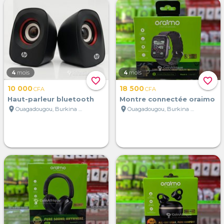
4
mois
4
mois
favorite_border
favorite_border
10 000
18 500
CFA
CFA
Haut-parleur bluetooth
Montre connectée oraimo
location_on
location_on
Ouagadougou, Burkina Faso
Ouagadougou, Burkina Faso