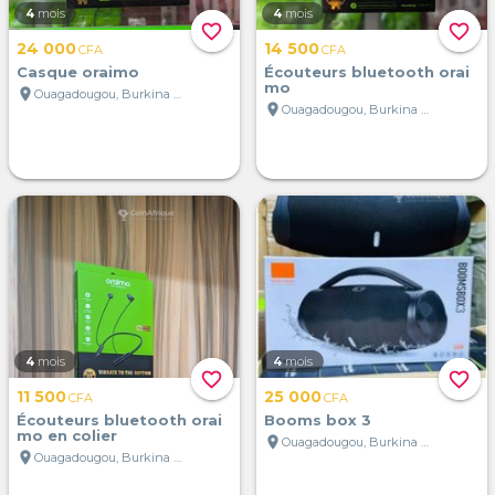
4
mois
4
mois
favorite_border
favorite_border
24 000
14 500
CFA
CFA
Casque oraimo
Écouteurs bluetooth orai
mo
location_on
Ouagadougou, Burkina Faso
location_on
Ouagadougou, Burkina Faso
4
mois
4
mois
favorite_border
favorite_border
11 500
25 000
CFA
CFA
Écouteurs bluetooth orai
Booms box 3
mo en colier
location_on
Ouagadougou, Burkina Faso
location_on
Ouagadougou, Burkina Faso