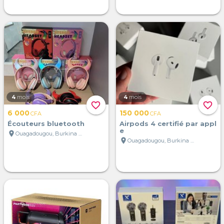
4
mois
4
mois
favorite_border
favorite_border
6 000
150 000
CFA
CFA
Écouteurs bluetooth
Airpods 4 certifié par appl
e
location_on
Ouagadougou, Burkina Faso
location_on
Ouagadougou, Burkina Faso