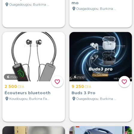
mo
location_on
Ouagadougou, Burkina Faso
location_on
Ouagadougou, Burkina Faso
6
mois
6
mois
favorite_border
favorite_border
2 500
9 250
CFA
CFA
Écouteurs bluetooth
Buds 3 Pro
location_on
location_on
Koudougou, Burkina Faso
Ouagadougou, Burkina Faso