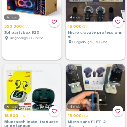
4
mois
4
mois
favorite_border
favorite_border
550 000
13 000
CFA
CFA
Jbl partybox 520
Micro cravate professionn
el
location_on
Ouagadougou, Burkina Faso
location_on
Ouagadougou, Burkina Faso
4
mois
4
mois
favorite_border
favorite_border
18 500
15 000
CFA
CFA
Bluetooth inatel traducte
Micro sans fil f11-2
ur de langue