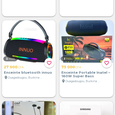
3
mois
3
mois
favorite_border
favorite_border
27 000
75 000
CFA
CFA
Enceinte bluetooth innuo
Enceinte Portable Inatel –
160W Super Bass
location_on
Ouagadougou, Burkina Faso
location_on
Ouagadougou, Burkina Faso