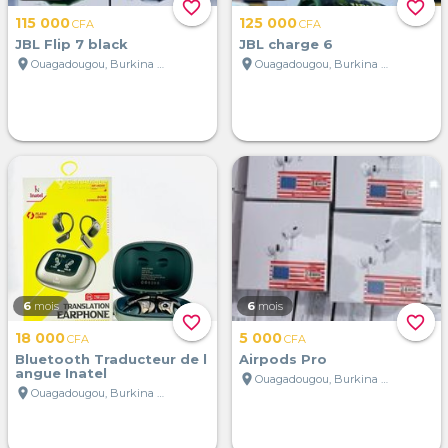
favorite_border
favorite_border
115 000
125 000
CFA
CFA
JBL Flip 7 black
JBL charge 6
location_on
location_on
Ouagadougou, Burkina Faso
Ouagadougou, Burkina Faso
6
mois
6
mois
favorite_border
favorite_border
18 000
5 000
CFA
CFA
Bluetooth Traducteur de l
Airpods Pro
angue Inatel
location_on
Ouagadougou, Burkina Faso
location_on
Ouagadougou, Burkina Faso