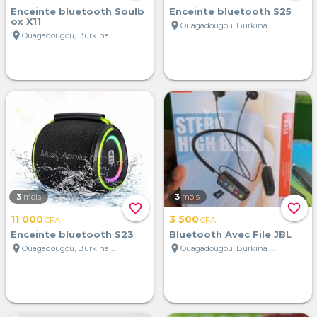
Enceinte bluetooth Soulb
Enceinte bluetooth S25
ox X11
location_on
Ouagadougou, Burkina Faso
location_on
Ouagadougou, Burkina Faso
3
mois
3
mois
favorite_border
favorite_border
11 000
3 500
CFA
CFA
Enceinte bluetooth S23
Bluetooth Avec File JBL
location_on
location_on
Ouagadougou, Burkina Faso
Ouagadougou, Burkina Faso