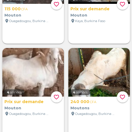
favorite_border
favorite_border
115 000
Prix sur demande
CFA
Mouton
Mouton
location_on
location_on
Ouagadougou, Burkina Faso
Kaya, Burkina Faso
4
années
4
années
favorite_border
favorite_border
Prix sur demande
240 000
CFA
Mouton
Moutons
location_on
location_on
Ouagadougou, Burkina Faso
Ouagadougou, Burkina Faso