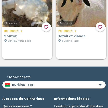
5
années
6
années
favorite_border
favorite_border
80 000
70 000
CFA
CFA
Mouton
Bétail et viande
location_on
location_on
Dori, Burkina Faso
Burkina Faso
Changer de pays
A propos de CoinAfrique
Informations légales
Qui sommes nous ?
Conditions générales d’utilisation