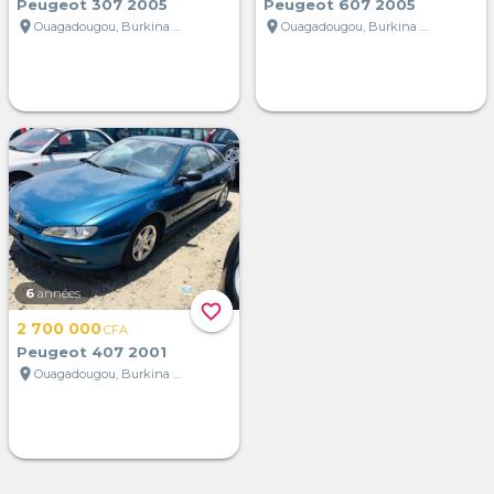
Peugeot 307 2005
Peugeot 607 2005
location_on
location_on
Ouagadougou, Burkina Faso
Ouagadougou, Burkina Faso
6
années
favorite_border
2 700 000
CFA
Peugeot 407 2001
location_on
Ouagadougou, Burkina Faso