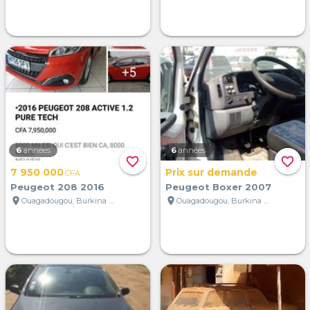
6
années
6
années
favorite_border
favorite_border
7 950 000
Prix sur demande
CFA
Peugeot 208 2016
Peugeot Boxer 2007
location_on
location_on
Ouagadougou, Burkina Faso
Ouagadougou, Burkina Faso