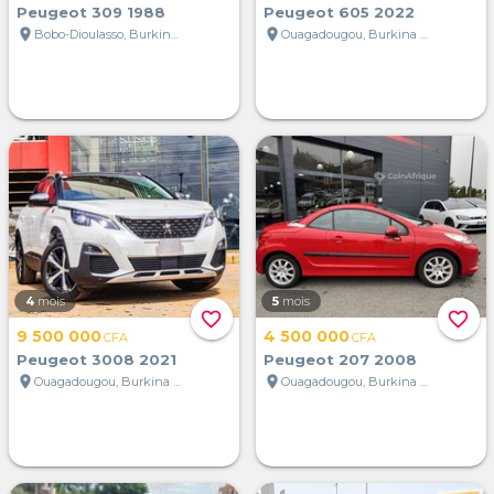
Peugeot 309 1988
Peugeot 605 2022
location_on
location_on
Bobo-Dioulasso, Burkina Faso
Ouagadougou, Burkina Faso
4
mois
5
mois
favorite_border
favorite_border
9 500 000
4 500 000
CFA
CFA
Peugeot 3008 2021
Peugeot 207 2008
location_on
location_on
Ouagadougou, Burkina Faso
Ouagadougou, Burkina Faso