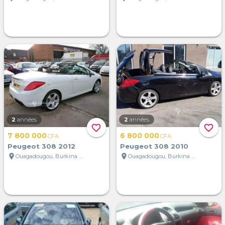
2
années
2
années
favorite_border
favorite_border
7 800 000
6 800 000
CFA
CFA
Peugeot 308 2012
Peugeot 308 2010
location_on
location_on
Ouagadougou, Burkina Faso
Ouagadougou, Burkina Faso