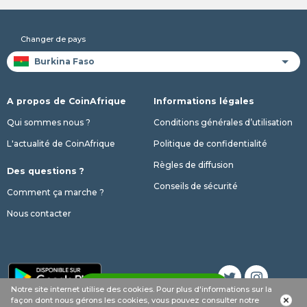
Changer de pays
A propos de CoinAfrique
Informations légales
Qui sommes nous ?
Conditions générales d’utilisation
L'actualité de CoinAfrique
Politique de confidentialité
Règles de diffusion
Des questions ?
Conseils de sécurité
Comment ça marche ?
Nous contacter
notifications_active
Créer une alerte
Notre site internet utilise des cookies. Pour plus d'informations sur la
façon dont nous gérons les cookies, vous pouvez consulter notre