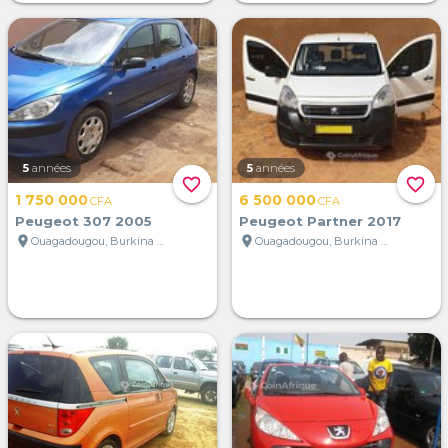
5
années
5
années
favorite_border
favorite_border
1 750 000
6 500 000
CFA
CFA
Peugeot 307 2005
Peugeot Partner 2017
location_on
location_on
Ouagadougou, Burkina Faso
Ouagadougou, Burkina Faso