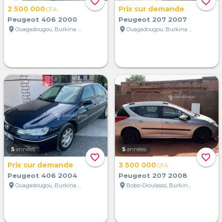
favorite_border
favorite_border
2 500 000
Prix sur demande
CFA
Peugeot 406 2000
Peugeot 207 2007
location_on
location_on
Ouagadougou, Burkina Faso
Ouagadougou, Burkina Faso
5
années
5
années
favorite_border
favorite_border
Prix sur demande
3 500 000
CFA
Peugeot 406 2004
Peugeot 207 2008
location_on
location_on
Ouagadougou, Burkina Faso
Bobo-Dioulasso, Burkina Faso