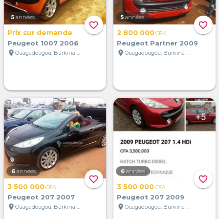
5
années
5
années
favorite_border
favorite_border
Prix sur demande
2 800 000
CFA
Peugeot 1007 2006
Peugeot Partner 2009
location_on
location_on
Ouagadougou, Burkina Faso
Ouagadougou, Burkina Faso
6
années
6
années
favorite_border
favorite_border
3 500 000
3 500 000
CFA
CFA
Peugeot 207 2007
Peugeot 207 2009
location_on
location_on
Ouagadougou, Burkina Faso
Ouagadougou, Burkina Faso