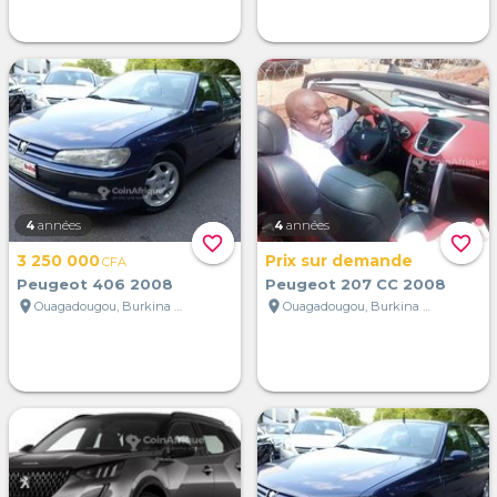
4
années
4
années
favorite_border
favorite_border
3 250 000
Prix sur demande
CFA
Peugeot 406 2008
Peugeot 207 CC 2008
location_on
location_on
Ouagadougou, Burkina Faso
Ouagadougou, Burkina Faso