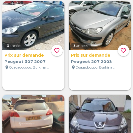
3
années
3
années
favorite_border
favorite_border
Prix sur demande
Prix sur demande
Peugeot 307 2007
Peugeot 207 2003
location_on
location_on
Ouagadougou, Burkina Faso
Ouagadougou, Burkina Faso