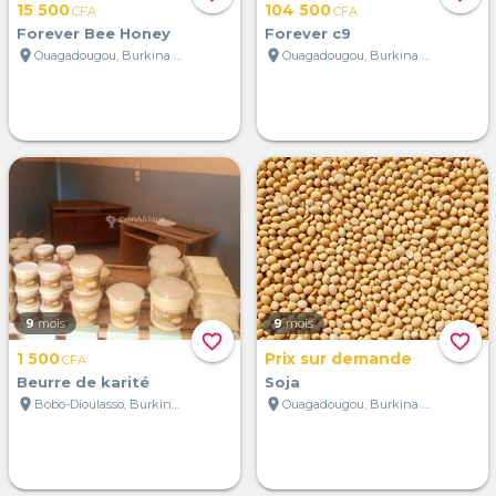
15 500
104 500
CFA
CFA
Forever Bee Honey
Forever c9
location_on
location_on
Ouagadougou, Burkina Faso
Ouagadougou, Burkina Faso
9
mois
9
mois
favorite_border
favorite_border
1 500
Prix sur demande
CFA
Beurre de karité
Soja
location_on
location_on
Bobo-Dioulasso, Burkina Faso
Ouagadougou, Burkina Faso