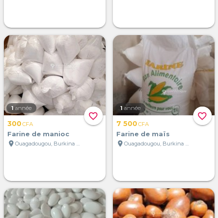
1
année
1
année
favorite_border
favorite_border
300
7 500
CFA
CFA
Farine de manioc
Farine de maïs
location_on
location_on
Ouagadougou, Burkina Faso
Ouagadougou, Burkina Faso