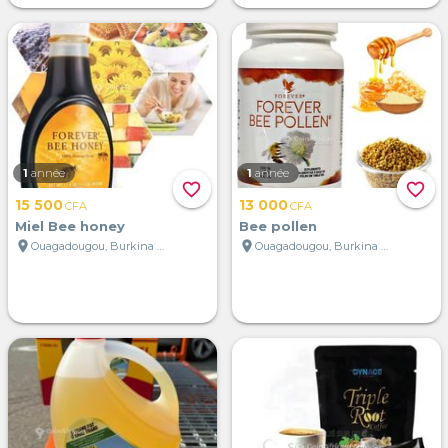
1
année
1
année
favorite_border
favorite_border
15 500
13 000
CFA
CFA
Miel Bee honey
Bee pollen
location_on
location_on
Ouagadougou, Burkina Faso
Ouagadougou, Burkina Faso