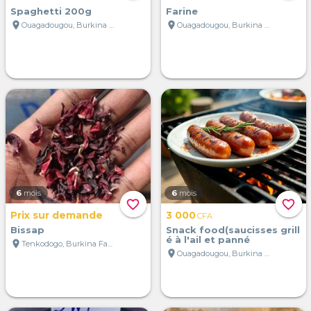
Spaghetti 200g
Farine
location_on
location_on
Ouagadougou, Burkina Faso
Ouagadougou, Burkina Faso
6
mois
6
mois
favorite_border
favorite_border
Prix sur demande
3 000
CFA
Bissap
Snack food(saucisses grill
é à l'ail et panné
location_on
Tenkodogo, Burkina Faso
location_on
Ouagadougou, Burkina Faso