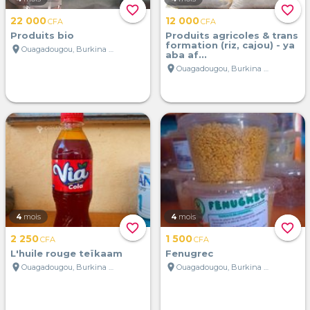
favorite_border
favorite_border
22 000
12 000
CFA
CFA
Produits bio
Produits agricoles & trans
formation (riz, cajou) - ya
location_on
Ouagadougou, Burkina Faso
aba af...
location_on
Ouagadougou, Burkina Faso
4
mois
4
mois
favorite_border
favorite_border
2 250
1 500
CFA
CFA
L'huile rouge teïkaam
Fenugrec
location_on
location_on
Ouagadougou, Burkina Faso
Ouagadougou, Burkina Faso