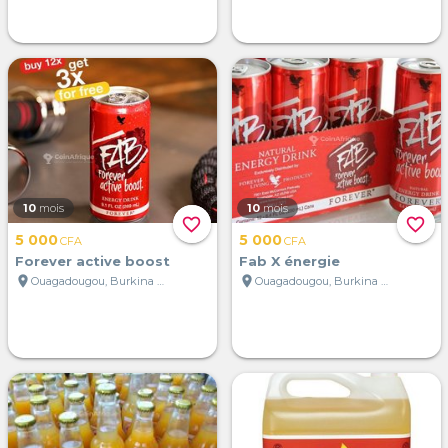
10
mois
10
mois
favorite_border
favorite_border
5 000
5 000
CFA
CFA
Forever active boost
Fab X énergie
location_on
location_on
Ouagadougou, Burkina Faso
Ouagadougou, Burkina Faso