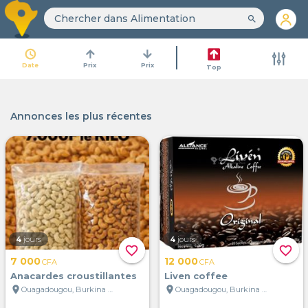
search
access_time
arrow_upward
arrow_downward
Date
Prix
Prix
Top
Annonces les plus récentes
4
jours
4
jours
favorite_border
favorite_border
7 000
12 000
CFA
CFA
Anacardes croustillantes
Liven coffee
location_on
location_on
Ouagadougou, Burkina Faso
Ouagadougou, Burkina Faso