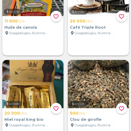
1
année
1
année
favorite_border
favorite_border
11 000
20 000
CFA
CFA
Huile de canola
Café Triple Root
location_on
location_on
Ouagadougou, Burkina Faso
Ouagadougou, Burkina Faso
1
année
1
année
favorite_border
favorite_border
20 000
500
CFA
CFA
Miel royal king bio
Clou de girofle
location_on
location_on
Ouagadougou, Burkina Faso
Ouagadougou, Burkina Faso