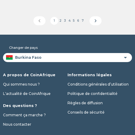
chevron_left
chevron_right
1
2
3
4
5
6
7
Changer de pays
A propos de CoinAfrique
Informations légales
Qui sommes nous ?
Conditions générales d’utilisation
L'actualité de CoinAfrique
Politique de confidentialité
Règles de diffusion
Des questions ?
Conseils de sécurité
Comment ça marche ?
Nous contacter