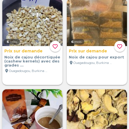
6
mois
6
mois
favorite_border
favorite_border
Prix sur demande
Prix sur demande
Noix de cajou décortiquée
Noix de cajou pour export
(cashew kernels) avec des
location_on
Ouagadougou, Burkina Faso
grades ...
location_on
Ouagadougou, Burkina Faso