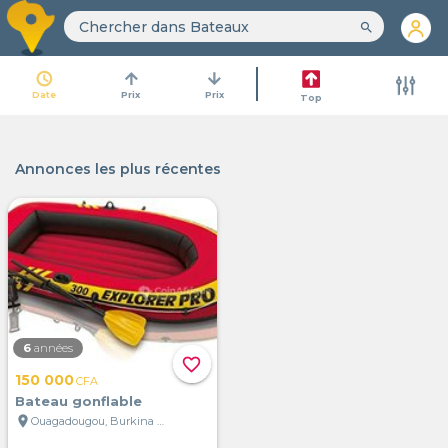
search
access_time
arrow_upward
arrow_downward
Date
Prix
Prix
Top
Annonces les plus récentes
6
années
favorite_border
150 000
CFA
Bateau gonflable
location_on
Ouagadougou, Burkina Faso