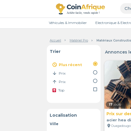
Véhicules & Immobilier
Electronique & Elec
Accueil
Matériel Pro
Matériaux Constructio
Trier
Annonces le
radio_button_checked
access_time
Plus récent
radio_button_unchecked
arrow_downward
Prix
radio_button_unchecked
arrow_upward
Prix
check_box_outline_blank
Top
17
jours
Prix sur d
Localisation
acier hea d
Ville
location_on
Ouagadougou