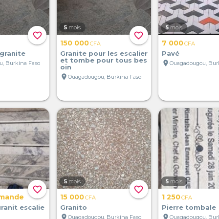
5
mois
5
mois
favorite_border
favorite_border
150 000
7 000
CFA
CFA
 granite
Granite pour les escalier
Pavé
et tombe pour tous bes
location_on
, Burkina Faso
Ouagadougou, Bur
oin
location_on
Ouagadougou, Burkina Faso
5
mois
5
mois
favorite_border
favorite_border
emande
15 000
1 250
CFA
CFA
ranit escalie
Granito
Pierre tombale
location_on
location_on
Ouagadougou, Burkina Faso
Ouagadougou, Bur