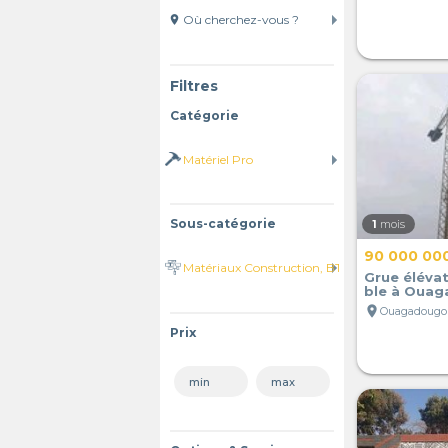
location_on
Filtres
Catégorie
Sous-catégorie
1
mois
90 000 00
Grue élévat
ble à Oua
location_on
Ouagadougou
Prix