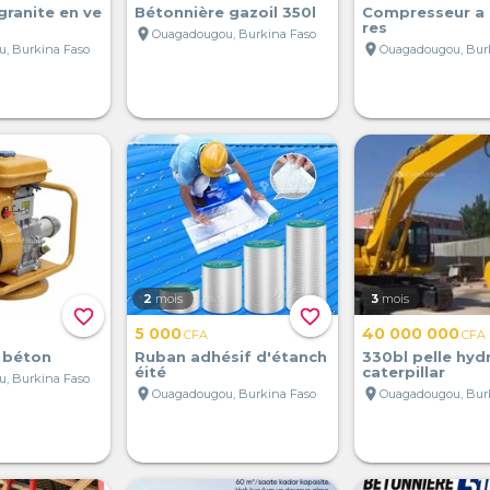
granite en ve
Bétonnière gazoil 350l
Compresseur a ai
res
location_on
Ouagadougou, Burkina Faso
location_on
, Burkina Faso
Ouagadougou, Bur
2
mois
3
mois
favorite_border
favorite_border
5 000
40 000 000
CFA
CFA
a béton
Ruban adhésif d'étanch
330bl pelle hyd
éité
caterpillar
, Burkina Faso
location_on
location_on
Ouagadougou, Burkina Faso
Ouagadougou, Bur