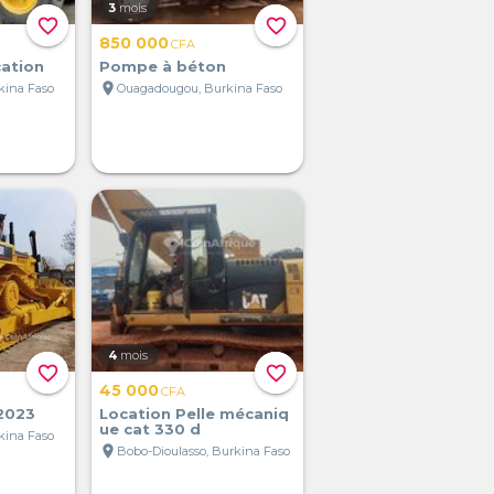
3
mois
favorite_border
favorite_border
850 000
CFA
cation
Pompe à béton
location_on
kina Faso
Ouagadougou, Burkina Faso
4
mois
favorite_border
favorite_border
45 000
CFA
 2023
Location Pelle mécaniq
ue cat 330 d
kina Faso
location_on
Bobo-Dioulasso, Burkina Faso