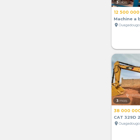
3
mois
12 500 000
Machine a 
location_on
Ouagadougou
3
mois
38 000 00
CAT 329D 
location_on
Ouagadougou