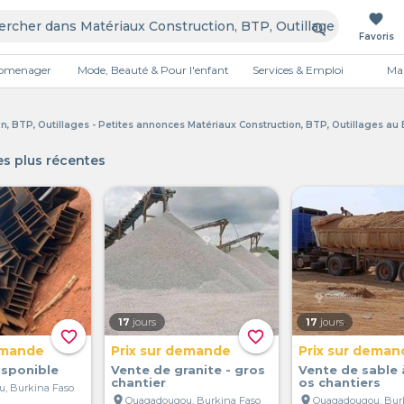
favorite
search
Favoris
tromenager
Mode, Beauté & Pour l'enfant
Services & Emploi
Mai
Publicité
n, BTP, Outillages - Petites annonces Matériaux Construction, BTP, Outillages au
s plus récentes
17
jours
17
jours
favorite_border
favorite_border
emande
Prix sur demande
Prix sur deman
isponible
Vente de granite - gros
Vente de sable 
chantier
os chantiers
, Burkina Faso
location_on
location_on
Ouagadougou, Burkina Faso
Ouagadougou, Bur