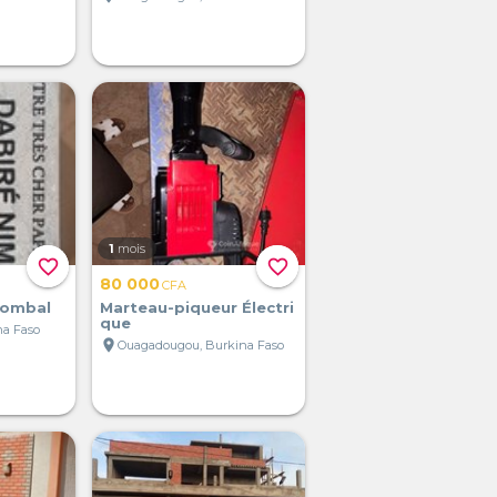
1
mois
favorite_border
favorite_border
80 000
CFA
tombal
Marteau-piqueur Électri
que
a Faso
location_on
Ouagadougou, Burkina Faso