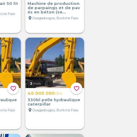
r 50 lit
Machine de production
de parpaings et de pav
és en béton (se...
kina Faso
location_on
Ouagadougou, Burkina Faso
3
mois
favorite_border
favorite_border
40 000 000
CFA
raulique
330bl pelle hydraulique
caterpillar
location_on
kina Faso
Ouagadougou, Burkina Faso