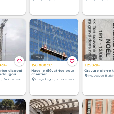
1
mois
1
mois
favorite_border
favorite_border
0
150 000
1 250
CFA
CFA
CFA
rice disponi
Nacelle élévatrice pour
Gravure pierre 
gadougou
chantier
location_on
Koudougou, Burkin
location_on
, Burkina Faso
Ouagadougou, Burkina Faso