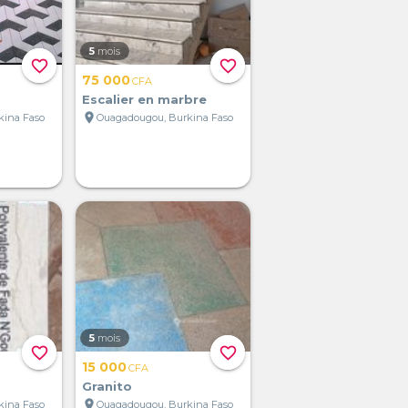
5
mois
favorite_border
favorite_border
75 000
CFA
Escalier en marbre
location_on
kina Faso
Ouagadougou, Burkina Faso
5
mois
favorite_border
favorite_border
15 000
CFA
Granito
location_on
kina Faso
Ouagadougou, Burkina Faso