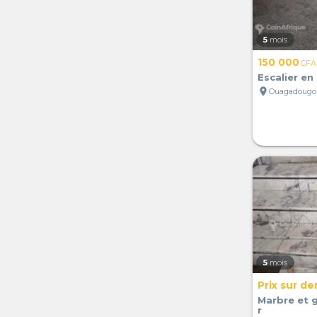
5
mois
150 000
CFA
Escalier en
location_on
Ouagadougou
5
mois
Prix sur d
Marbre et g
r