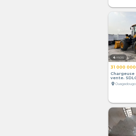
4
mois
31 000 000
Chargeuse 
vente. SDL
location_on
Ouagadougou