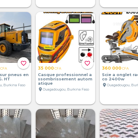
4
mois
4
mois
favorite_border
favorite_border
35 000
360 000
CFA
CFA
CFA
sur pneus en
Casque professionnel a
Scie a onglet ra
G. HT
ssombrissement autom
co 2400w
atique
location_on
, Burkina Faso
Ouagadougou, Bur
location_on
Ouagadougou, Burkina Faso