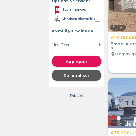
Options & Services
Top annonces
Livraison disponible
1
mois
Posté il y a moins de
Prix sur d
Embellir ex
n
location_on
Ouagadougou
Appliquer
Réinitialiser
Publicité
1
mois
435 000
CF