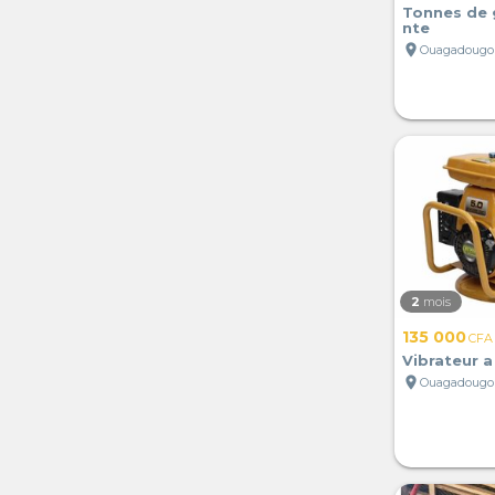
Tonnes de 
nte
location_on
Ouagadougou
2
mois
135 000
CFA
Vibrateur 
location_on
Ouagadougou