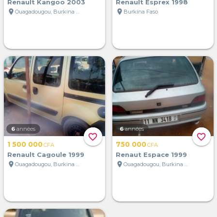
Renault Kangoo 2003
Renault Esprex 1998
location_on
location_on
Ouagadougou, Burkina Faso
Burkina Faso
6
années
6
années
favorite_border
favorite_border
1 500 000
750 000
CFA
CFA
Renault Cagoule 1999
Renaut Espace 1999
location_on
location_on
Ouagadougou, Burkina Faso
Ouagadougou, Burkina Faso