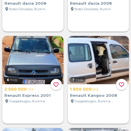
Renault dacia 2008
Renault dacia 2008
location_on
location_on
Bobo-Dioulasso, Burkina Faso
Bobo-Dioulasso, Burkina Faso
6
mois
7
mois
favorite_border
favorite_border
2 500 000
1 600 000
CFA
CFA
Renault Express 2001
Renault Kangoo 2008
location_on
location_on
Ouagadougou, Burkina Faso
Ouagadougou, Burkina Faso