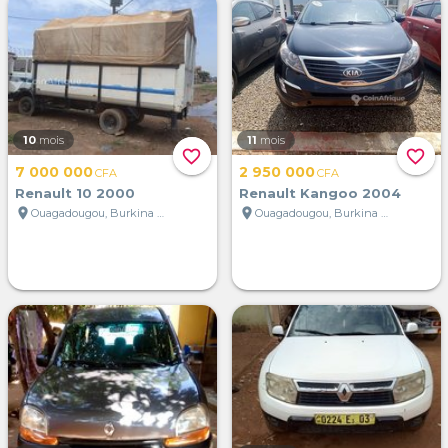
10
mois
11
mois
favorite_border
favorite_border
7 000 000
2 950 000
CFA
CFA
Renault 10 2000
Renault Kangoo 2004
location_on
location_on
Ouagadougou, Burkina Faso
Ouagadougou, Burkina Faso