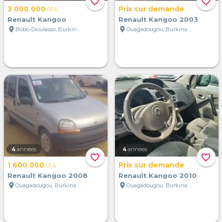
favorite_border
favorite_border
3 000 000
Prix sur demande
CFA
Renault Kangoo
Renault Kangoo 2003
location_on
location_on
Bobo-Dioulasso, Burkina Faso
Ouagadougou, Burkina Faso
4
années
4
années
favorite_border
favorite_border
1 600 000
Prix sur demande
CFA
Renault Kangoo 2008
Renault Kangoo 2010
location_on
location_on
Ouagadougou, Burkina Faso
Ouagadougou, Burkina Faso