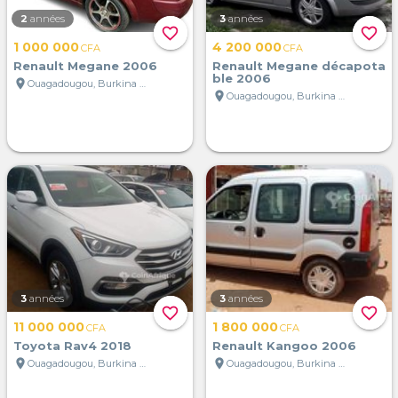
2
années
3
années
favorite_border
favorite_border
1 000 000
4 200 000
CFA
CFA
Renault Megane 2006
Renault Megane décapota
ble 2006
location_on
Ouagadougou, Burkina Faso
location_on
Ouagadougou, Burkina Faso
3
années
3
années
favorite_border
favorite_border
11 000 000
1 800 000
CFA
CFA
Toyota Rav4 2018
Renault Kangoo 2006
location_on
location_on
Ouagadougou, Burkina Faso
Ouagadougou, Burkina Faso