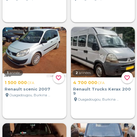
1
année
2
années
favorite_border
favorite_border
1 500 000
4 700 000
CFA
CFA
Renault scenic 2007
Renault Trucks Kerax 200
9
location_on
Ouagadougou, Burkina Faso
location_on
Ouagadougou, Burkina Faso