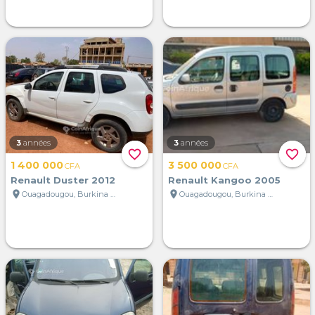
3
années
3
années
favorite_border
favorite_border
1 400 000
3 500 000
CFA
CFA
Renault Duster 2012
Renault Kangoo 2005
location_on
location_on
Ouagadougou, Burkina Faso
Ouagadougou, Burkina Faso