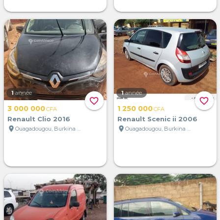
1
année
1
année
favorite_border
favorite_border
3 000 000
1 250 000
CFA
CFA
Renault Clio 2016
Renault Scenic ii 2006
location_on
location_on
Ouagadougou, Burkina Faso
Ouagadougou, Burkina Faso