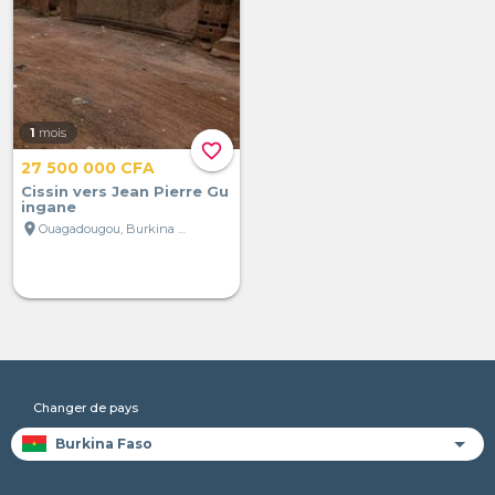
1
mois
favorite_border
27 500 000 CFA
Cissin vers Jean Pierre Gu
ingane
location_on
Ouagadougou, Burkina Faso
Changer de pays