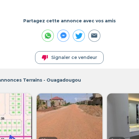
Partagez cette annonce avec vos amis
thumb_down
Signaler ce vendeur
 annonces Terrains - Ouagadougou