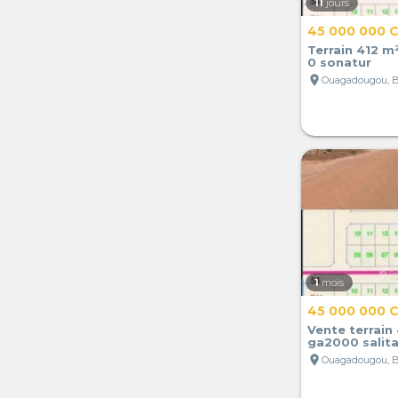
11
jours
45 000 000 
Terrain 412 m
0 sonatur
location_on
Ouagadougou, B
1
mois
45 000 000 
Vente terrain
ga2000 salit
location_on
Ouagadougou, B