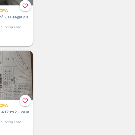
favorite_border
 CFA
m² - Ouaga20
Burkina Faso
favorite_border
 CFA
n 412 m2 - oua
Burkina Faso