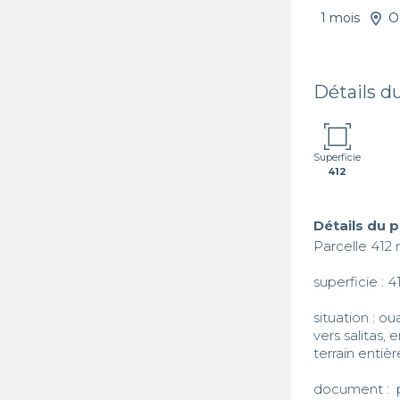
1 mois
O
Détails d
Superficie
412
Détails du 
Parcelle 412 
superficie : 4
situation : ou
vers salitas,
terrain entiè