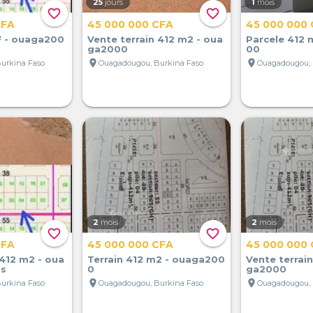
25
jours
1
mois
favorite_border
favorite_border
CFA
45 000 000 CFA
45 000 000
² - ouaga200
Vente terrain 412 m2 - oua
Parcele 412 
ga2000
00
location_on
location_on
urkina Faso
Ouagadougou, Burkina Faso
Ouagadougou, 
2
mois
2
mois
favorite_border
favorite_border
CFA
45 000 000 CFA
45 000 000
 412 m2 - oua
Terrain 412 m2 - ouaga200
Vente terrai
as
0
ga2000
location_on
location_on
urkina Faso
Ouagadougou, Burkina Faso
Ouagadougou, 