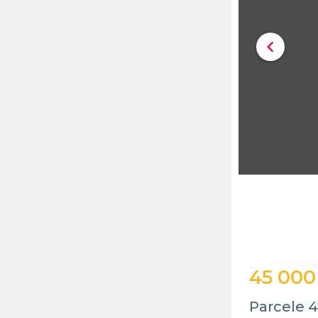
chevron_left
45 000
Parcele 