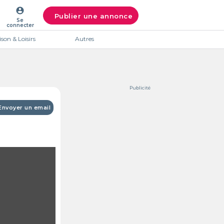
account_circle
Publier une annonce
Se
connecter
son & Loisirs
Autres
Publicité
Envoyer un email