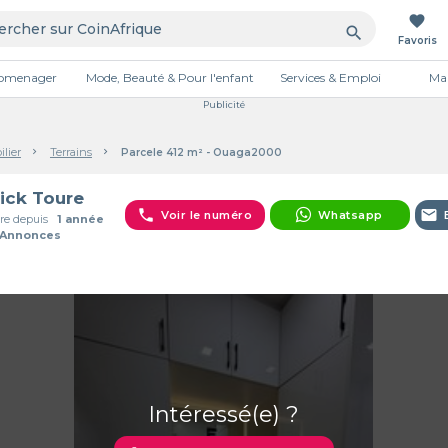
favorite
search
Favoris
tromenager
Mode, Beauté & Pour l'enfant
Services & Emploi
Mai
Publicité
lier
Terrains
Parcele 412 m² - Ouaga2000
ick Toure
phone
email
Voir le numéro
Whatsapp
e depuis
1 année
 Annonces
Intéressé(e) ?