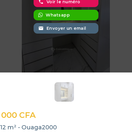
phone
Voir le numéro
Whatsapp
email
Envoyer un email
 000 CFA
412 m² - Ouaga2000