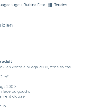
uagadougou, Burkina Faso
Terrains
u bien
produit
m2  en vente a ouaga 2000, zone salitas

12 m²

aga 2000,

 en face du goudron

rement clôturé
