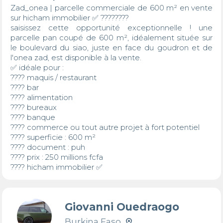
Zad_onea | parcelle commerciale de 600 m² en vente 
sur hicham immobilier ✅ ????????

saisissez cette opportunité exceptionnelle ! une 
parcelle pan coupé de 600 m², idéalement située sur 
le boulevard du siao, juste en face du goudron et de 
l'onea zad, est disponible à la vente.

✅ idéale pour :

????️ maquis / restaurant

???? bar

???? alimentation

???? bureaux

???? banque

???? commerce ou tout autre projet à fort potentiel

???? superficie : 600 m²

???? document : puh

???? prix : 250 millions fcfa

???? hicham immobilier ✅
Giovanni Ouedraogo
Burkina Faso