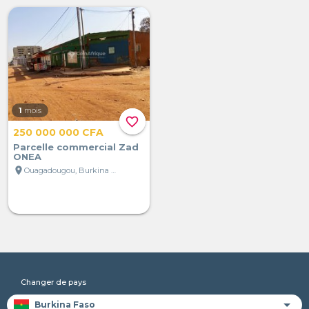
1
mois
favorite_border
250 000 000 CFA
Parcelle commercial Zad
ONEA
location_on
Ouagadougou, Burkina Faso
Changer de pays