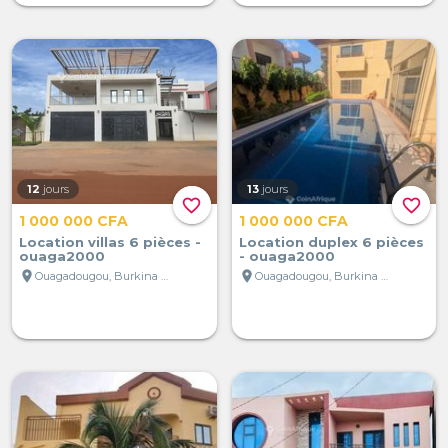
12
jours
13
jours
favorite_border
favorite_border
1 000 000 CFA
1 000 000 CFA
Location villas 6 pièces -
Location duplex 6 pièces
ouaga2000
- ouaga2000
location_on
location_on
Ouagadougou, Burkina Faso
Ouagadougou, Burkina Faso