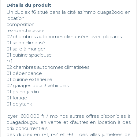
Détails du produit
Un duplex f6 situé dans la cité azimmo ouaga2ooo en 
location :

composition 

rez-de-chaussée : 

02 chambres autonomes climatisées avec placards 

01 salon climatisé

01 salle à manger 

01 cuisine spacieuse 

r+1 

02 chambres autonomes climatisées

01 dépendance 

01 cuisine extérieure 

02 garages pour 3 véhicules 

01 grand jardin 

01 forage 

01 polytank 

loyer :600.000 fr / mo nos autres offres disponibles à 
ouagadougou en vente et d'autres en location à des 
prix concurrentiels :

des duplex en r+1, r+2 et r+3 ....des villas jumelées de 