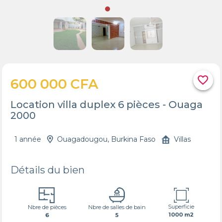
favorite_border
600 000 CFA
Location villa duplex 6 pièces - Ouaga
2000
1 année
Ouagadougou, Burkina Faso
Villas
Détails du bien
Superficie
Nbre de pièces
Nbre de salles de bain
1000 m2
6
5