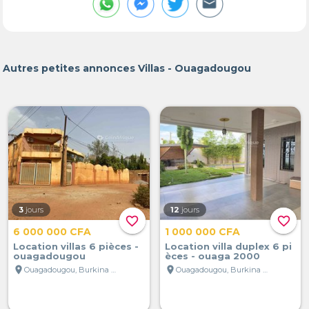
Autres petites annonces Villas - Ouagadougou
3
jours
12
jours
favorite_border
favorite_border
6 000 000 CFA
1 000 000 CFA
Location villas 6 pièces -
Location villa duplex 6 pi
ouagadougou
èces - ouaga 2000
location_on
location_on
Ouagadougou, Burkina Faso
Ouagadougou, Burkina Faso