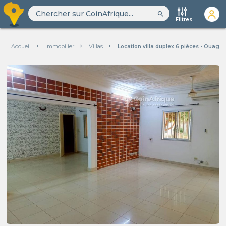
search
Filtres
Accueil
Immobilier
Villas
Location villa duplex 6 pièces - Ouaga