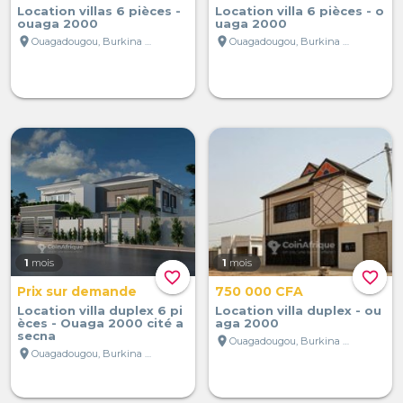
Location villas 6 pièces -
Location villa 6 pièces - o
ouaga 2000
uaga 2000
location_on
location_on
Ouagadougou, Burkina Faso
Ouagadougou, Burkina Faso
1
mois
1
mois
favorite_border
favorite_border
Prix sur demande
750 000 CFA
Location villa duplex 6 pi
Location villa duplex - ou
èces - Ouaga 2000 cité a
aga 2000
secna
location_on
Ouagadougou, Burkina Faso
location_on
Ouagadougou, Burkina Faso