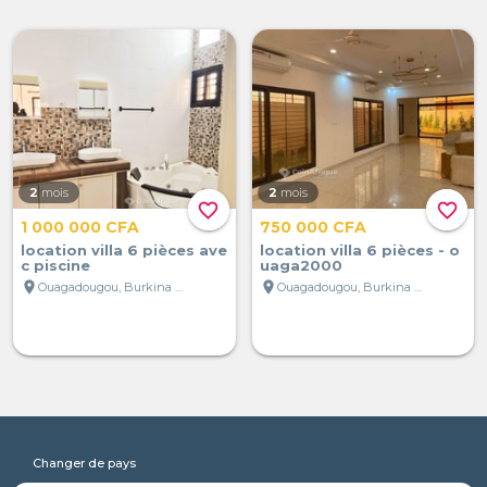
2
mois
2
mois
favorite_border
favorite_border
1 000 000 CFA
750 000 CFA
location villa 6 pièces ave
location villa 6 pièces - o
c piscine
uaga2000
location_on
location_on
Ouagadougou, Burkina Faso
Ouagadougou, Burkina Faso
Changer de pays