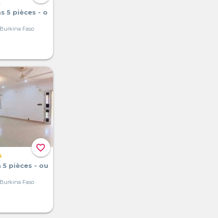
A
as 5 pièces - o
Burkina Faso
favorite_border
A
a 5 pièces - ou
Burkina Faso