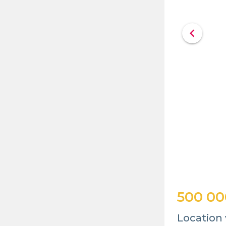
chevron_left
500 00
Location 