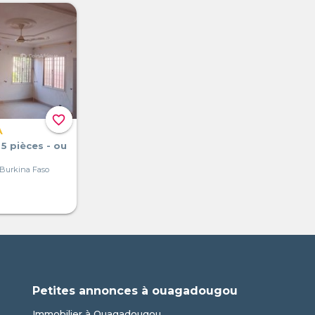
favorite_border
A
 5 pièces - ou
Burkina Faso
Petites annonces à ouagadougou
Immobilier à Ouagadougou