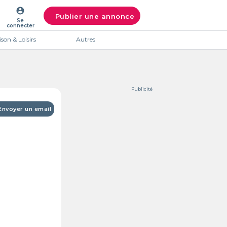
account_circle
Publier une annonce
Se
connecter
son & Loisirs
Autres
Publicité
Envoyer un email