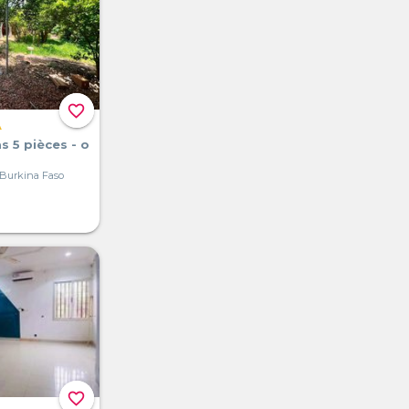
favorite_border
A
as 5 pièces - o
Burkina Faso
favorite_border