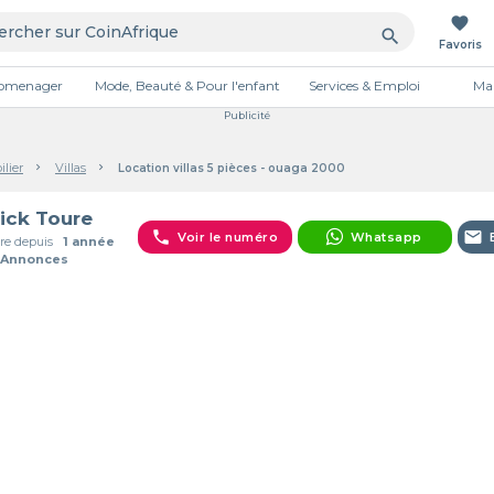
favorite
search
Favoris
tromenager
Mode, Beauté & Pour l'enfant
Services & Emploi
Mai
Publicité
lier
Villas
Location villas 5 pièces - ouaga 2000
ick Toure
phone
email
Voir le numéro
Whatsapp
e depuis
1 année
 Annonces