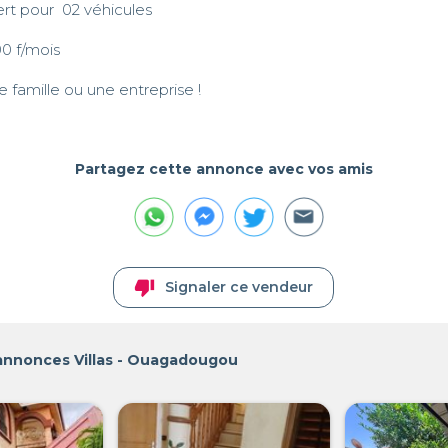
t pour  02 véhicules 

0 f/mois

Partagez cette annonce avec vos amis
thumb_down
Signaler ce vendeur
 annonces Villas - Ouagadougou