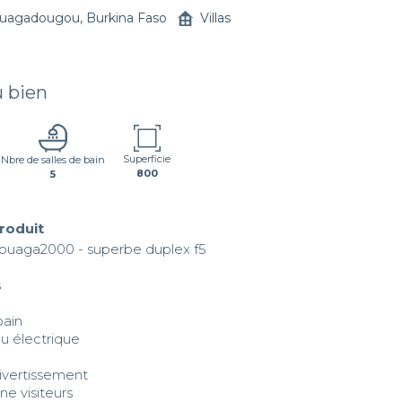
uagadougou, Burkina Faso
Villas
u bien
Superficie
Nbre de salles de bain
800
5
produit
 ouaga2000 - superbe duplex f5



ain 

u électrique

ivertissement

ne visiteurs
