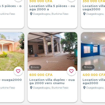
500 000 CFA
350 000 CF
s 5 pièces - o
Location villa 5 pièces - ou
Location vill
aga 2000 a
uaga2000
location_on
location_on
urkina Faso
Ouagadougou, Burkina Faso
Ouagadougou, 
1
mois
1
mois
favorite_border
favorite_border
600 000 CFA
400 000 CF
s - ouaga2000
Location villa duplex - oua
Location vill
ga 2000 vers cnamu
aga2000
location_on
location_on
urkina Faso
Ouagadougou, Burkina Faso
Ouagadougou, 