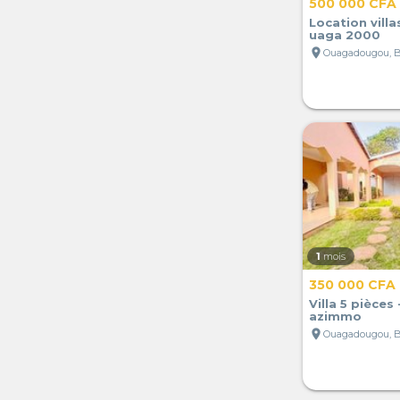
500 000 CFA
Location villa
uaga 2000
location_on
Ouagadougou, B
1
mois
350 000 CFA
Villa 5 pièce
azimmo
location_on
Ouagadougou, B