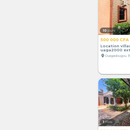
10
jours
500 000 CFA
Location villa
uaga2000 ex
location_on
Ouagadougou, B
1
mois