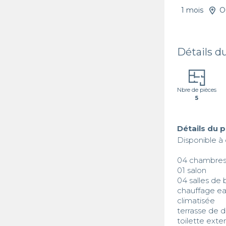
1 mois
O
Détails d
Nbre de pièces
5
Détails du 
Disponible à
04 chambres
01 salon

04 salles de b
chauffage ea
climatisée 

terrasse de d
toilette exter