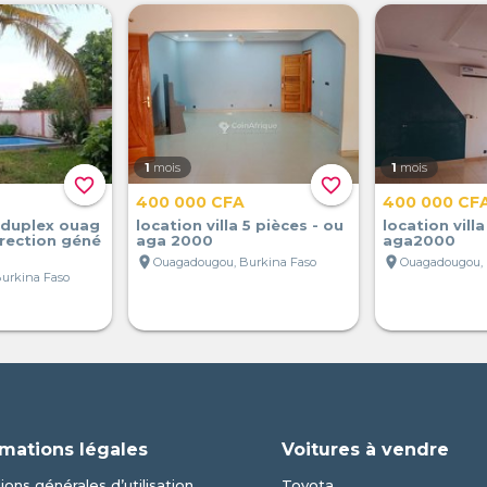
1
mois
1
mois
favorite_border
favorite_border
400 000 CFA
400 000 CF
a duplex ouag
location villa 5 pièces - ou
location villa
rection géné
aga 2000
aga2000
location_on
location_on
Ouagadougou, Burkina Faso
Ouagadougou, 
urkina Faso
rmations légales
Voitures à vendre
ions générales d’utilisation
Toyota