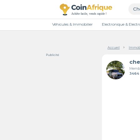
Véhicules & Immobilier
Electronique & Elec
Accueil
Immobi
Publicité
che
Membr
3464