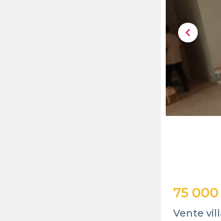
chevron_left
75 000
Vente vil