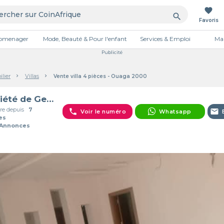
favorite
search
Favoris
tromenager
Mode, Beauté & Pour l'enfant
Services & Emploi
Mai
Publicité
lier
Villas
Vente villa 4 pièces - Ouaga 2000
Société de Gestion Immobilière
e depuis
7
phone
email
Voir le numéro
Whatsapp
es
 Annonces