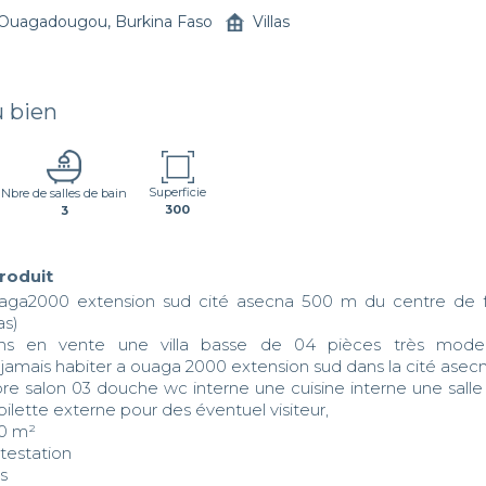
Ouagadougou, Burkina Faso
Villas
u bien
Superficie
Nbre de salles de bain
300
3
produit
aga2000 extension sud cité asecna 500 m du centre de f
s)

ns en vente une villa basse de 04 pièces très modern
 jamais habiter a ouaga 2000 extension sud dans la cité ase
e salon 03 douche wc interne une cuisine interne une salle
ilette externe pour des éventuel visiteur,

0 m²

estation 

ns