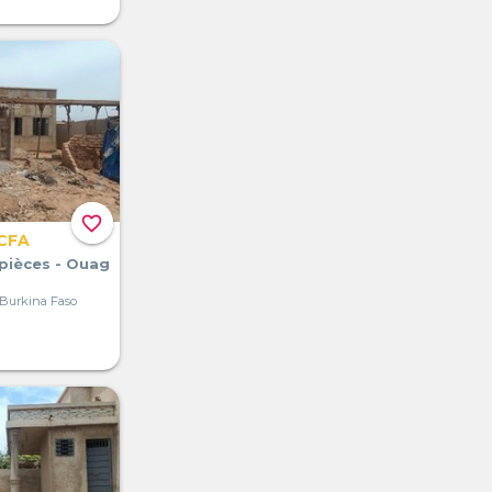
favorite_border
 CFA
 pièces - Ouag
Burkina Faso