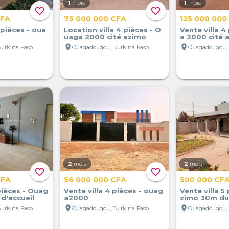
1
mois
1
mois
favorite_border
favorite_border
CFA
75 000 000 CFA
125 000 000
 pièces - oua
Location villa 4 pièces - O
Vente villa 4
uaga 2000 cité azimo
a 2000 cité 
location_on
location_on
urkina Faso
Ouagadougou, Burkina Faso
Ouagadougou, 
2
mois
2
mois
favorite_border
favorite_border
CFA
56 000 000 CFA
500 000 CF
pièces - Ouag
Vente villa 4 pièces - ouag
Vente villa 5 
d'accueil
a2000
zimo 30m du
location_on
location_on
urkina Faso
Ouagadougou, Burkina Faso
Ouagadougou, 