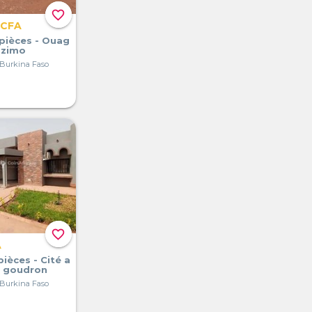
favorite_border
 CFA
 pièces - Ouag
azimo
Burkina Faso
favorite_border
A
pièces - Cité a
 goudron
Burkina Faso