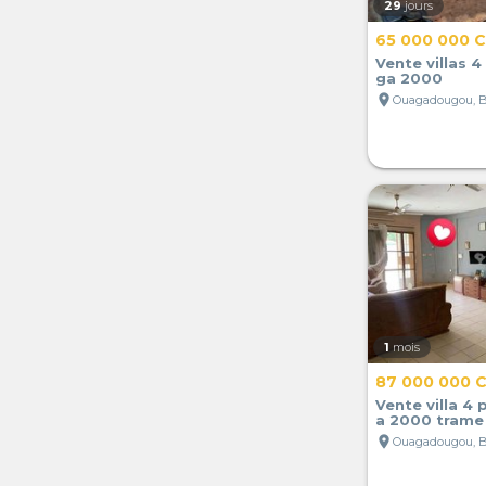
29
jours
65 000 000 
Vente villas 4
ga 2000
location_on
Ouagadougou, B
1
mois
87 000 000 
Vente villa 4 
a 2000 trame 
location_on
Ouagadougou, B