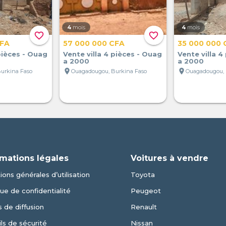
4
mois
4
mois
favorite_border
favorite_border
CFA
57 000 000 CFA
35 000 000 
pièces - Ouag
Vente villa 4 pièces - Ouag
Vente villa 4
a 2000
a 2000
location_on
location_on
urkina Faso
Ouagadougou, Burkina Faso
Ouagadougou, 
rmations légales
Voitures à vendre
ions générales d’utilisation
Toyota
que de confidentialité
Peugeot
 de diffusion
Renault
ls de sécurité
Nissan