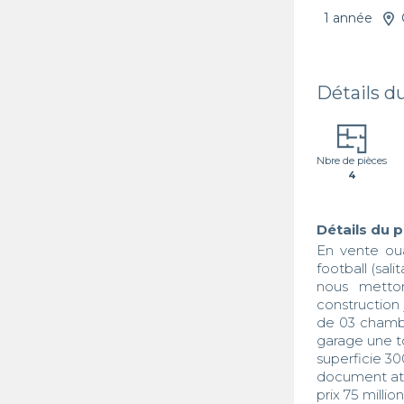
1 année
Détails d
Nbre de pièces
4
Détails du 
En vente ou
football (salita
nous metto
construction
de 03 chambr
garage une to
superficie 30
document att
prix 75 millio