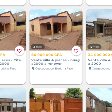
2
mois
4
mois
favorite_border
favorite_border
CFA
80 000 000 CFA
34 000 000
pièces - Cité
Vente villa 4 pièces - ouag
Vente villa 4
 2000
a2000 a renover
a 2000
location_on
location_on
urkina Faso
Ouagadougou, Burkina Faso
Ouagadougou, 