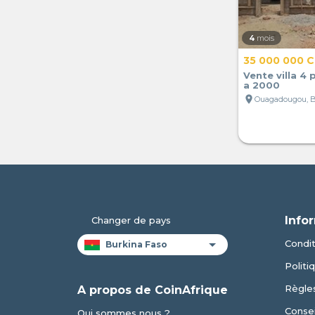
4
mois
35 000 000 
Vente villa 4 
a 2000
location_on
Ouagadougou, B
Info
Changer de pays
Condit
Politi
Règles
A propos de CoinAfrique
Consei
Qui sommes nous ?