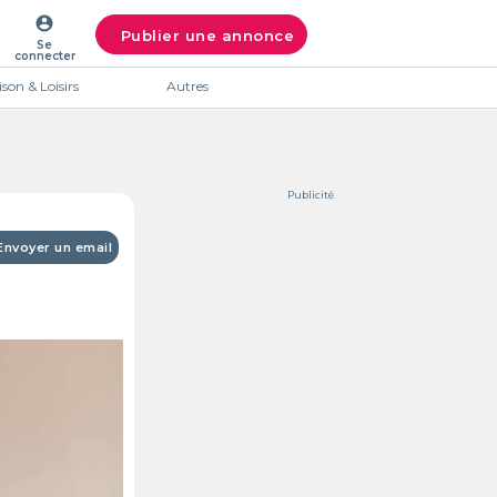
account_circle
Publier une annonce
Se
connecter
son & Loisirs
Autres
Publicité
Envoyer un email
Intéres