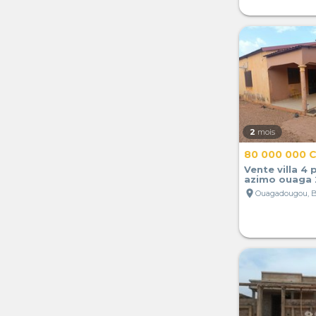
2
mois
80 000 000 
Vente villa 4 
azimo ouaga
location_on
Ouagadougou, B