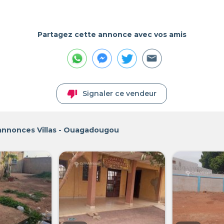
Partagez cette annonce avec vos amis
thumb_down
Signaler ce vendeur
 annonces Villas - Ouagadougou