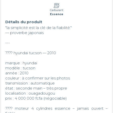
Carburant
Essence
Détails du produit
"la simplicité est la clé de la fiabilité."

— proverbe japonais

---

???? hyundai tucson — 2010

marque : hyundai

modèle : tucson

année : 2010

couleur : à confirmer sur les photos

transmission : automatique

état : seconde main – très propre

localisation : ouagadougou

prix : 4 000 000 fcfa (négociable)

???? moteur 4 cylindres essence – jamais ouvert – 