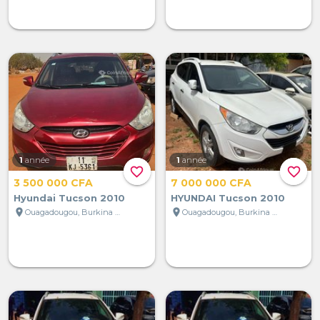
1
année
1
année
favorite_border
favorite_border
3 500 000 CFA
7 000 000 CFA
Hyundai Tucson 2010
HYUNDAI Tucson 2010
location_on
location_on
Ouagadougou, Burkina Faso
Ouagadougou, Burkina Faso