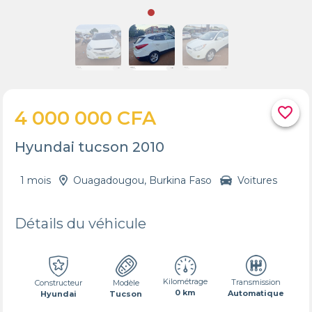
favorite_border
4 000 000 CFA
Hyundai tucson 2010
1 mois
Ouagadougou, Burkina Faso
Voitures
Détails du véhicule
Kilométrage
Transmission
Constructeur
Modèle
0 km
Automatique
Hyundai
Tucson