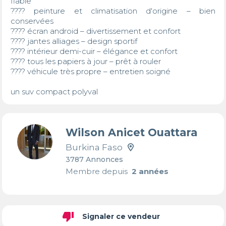
fiable

???? peinture et climatisation d'origine – bien 
conservées

???? écran android – divertissement et confort

???? jantes alliages – design sportif

???? intérieur demi-cuir – élégance et confort

???? tous les papiers à jour – prêt à rouler

???? véhicule très propre – entretien soigné

un suv compact polyval
Wilson Anicet Ouattara
Burkina Faso
3787 Annonces
Membre depuis
2 années
thumb_down
Signaler ce vendeur