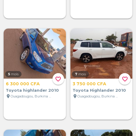
5
mois
7
mois
favorite_border
favorite_border
6 300 000 CFA
3 750 000 CFA
Toyota highlander 2010
Toyota Highlander 2010
location_on
location_on
Ouagadougou, Burkina Faso
Ouagadougou, Burkina Faso