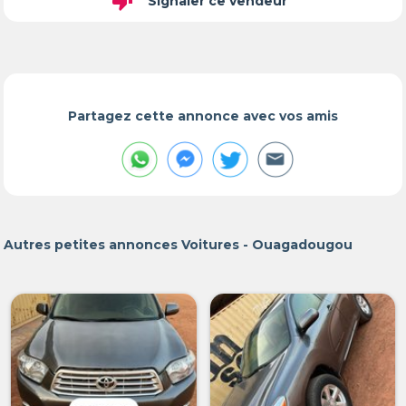
thumb_down
Signaler ce vendeur
Partagez cette annonce avec vos amis
Autres petites annonces Voitures - Ouagadougou