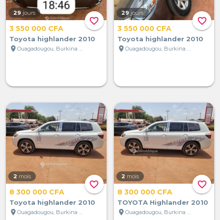
29
jours
29
jours
favorite_border
favorite_border
3 550 000 CFA
3 550 000 CFA
Toyota highlander 2010
Toyota highlander 2010
location_on
location_on
Ouagadougou, Burkina Faso
Ouagadougou, Burkina Faso
2
mois
2
mois
favorite_border
favorite_border
8 300 000 CFA
8 300 000 CFA
Toyota highlander 2010
TOYOTA Highlander 2010
location_on
location_on
Ouagadougou, Burkina Faso
Ouagadougou, Burkina Faso