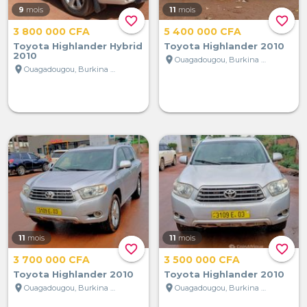
9
mois
11
mois
favorite_border
favorite_border
3 800 000 CFA
5 400 000 CFA
Toyota Highlander Hybrid
Toyota Highlander 2010
2010
location_on
Ouagadougou, Burkina Faso
location_on
Ouagadougou, Burkina Faso
11
mois
11
mois
favorite_border
favorite_border
3 700 000 CFA
3 500 000 CFA
Toyota Highlander 2010
Toyota Highlander 2010
location_on
location_on
Ouagadougou, Burkina Faso
Ouagadougou, Burkina Faso