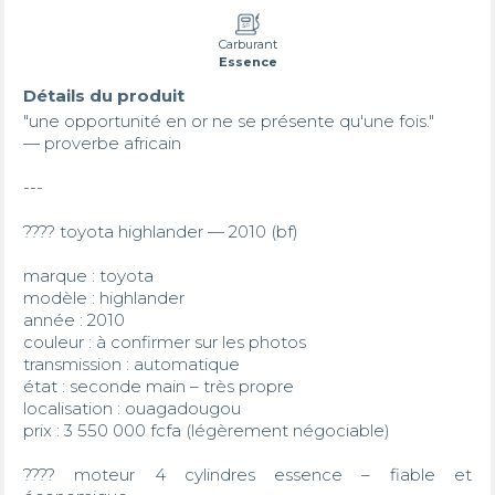
Carburant
Essence
Détails du produit
"une opportunité en or ne se présente qu'une fois."

— proverbe africain

---

???? toyota highlander — 2010 (bf)

marque : toyota

modèle : highlander

année : 2010

couleur : à confirmer sur les photos

transmission : automatique

état : seconde main – très propre

localisation : ouagadougou

prix : 3 550 000 fcfa (légèrement négociable)

???? moteur 4 cylindres essence – fiable et 