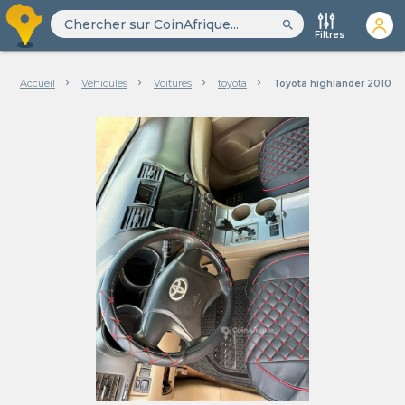
search
Filtres
Accueil
Véhicules
Voitures
toyota
Toyota highlander 2010